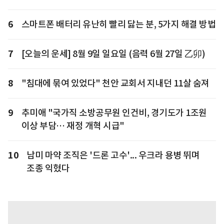
6
스마트폰 배터리 유난히 빨리 닳는 분, 5가지 해결 방법
7
[오늘의 운세] 8월 9일 일요일 (음력 6월 27일 乙卯)
8
"침대에 묶여 있었다" 천안 교회서 지내던 11살 숨져
9
추미애 "국가직 소방공무원 인건비, 경기도가 1조원
이상 부담… 재정 개혁 시급"
10
남미 마약 조직은 '드론 고수'... 우크라 용병 뛰며
조종 익혔다