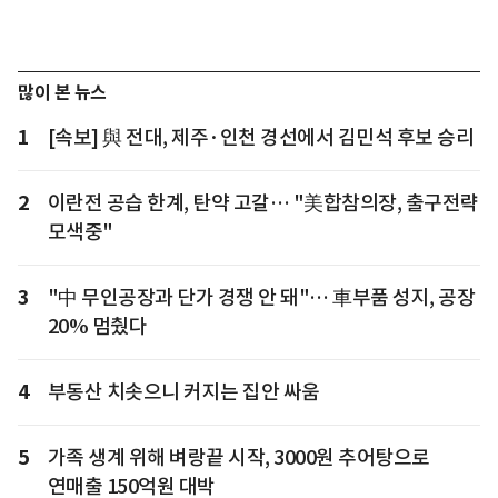
많이 본 뉴스
1
[속보] 與 전대, 제주·인천 경선에서 김민석 후보 승리
2
이란전 공습 한계, 탄약 고갈… "美합참의장, 출구전략
모색중"
3
"中 무인공장과 단가 경쟁 안 돼"… 車부품 성지, 공장
20% 멈췄다
4
부동산 치솟으니 커지는 집안 싸움
5
가족 생계 위해 벼랑끝 시작, 3000원 추어탕으로
연매출 150억원 대박