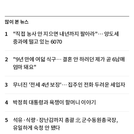
많이 본 뉴스
1
"직접 농사 안 지으면 내년까지 팔아라"… 양도세
중과에 떨고 있는 6070
2
"9년 만에 여덟 식구… 결혼 안 하려던 제가 곧 6남매
엄마 돼요"
3
무너진 '전세 4년 보장'… 집주인 전화 두려운 세입자
4
박정희 대통령과 욕쟁이 할머니 이야기
5
석유·식량·장난감까지 총괄 北 군수동원총국장,
유일하게 숙청 안 됐다