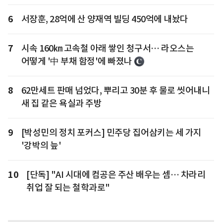
6
서장훈, 28억에 산 양재역 빌딩 450억에 내놨다
7
시속 160㎞ 고속철 아래 쌓인 청구서… 라오스는
어떻게 '中 부채 함정'에 빠졌나
8
62만세트 판매 넘었다, 뿌리고 30분 후 물로 씻어내니
새 집 같은 욕실과 주방
9
[박성민의 정치 포커스] 민주당 집어삼키는 세 가지
'강박의 늪'
10
[단독] "AI 시대에 컴공은 주산 배우는 셈… 차라리
취업 잘 되는 철학과로"