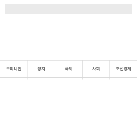
오피니언
정치
국제
사회
조선경제
문화·
조선
스포츠
건강
조선몰
연예
리더스
조선일보 공식 SNS
개인정보처리방침
사이트맵