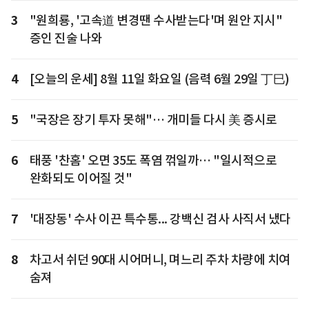
3
"원희룡, '고속道 변경땐 수사받는다'며 원안 지시"
증인 진술 나와
4
[오늘의 운세] 8월 11일 화요일 (음력 6월 29일 丁巳)
5
"국장은 장기 투자 못해"… 개미들 다시 美 증시로
6
태풍 '찬홈' 오면 35도 폭염 꺾일까… "일시적으로
완화되도 이어질 것"
7
'대장동' 수사 이끈 특수통... 강백신 검사 사직서 냈다
8
차고서 쉬던 90대 시어머니, 며느리 주차 차량에 치여
숨져