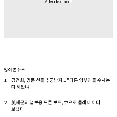
많이 본 뉴스
1
김건희, 명품 선물 추궁받자... "다른 영부인들 수사는
다 해봤냐"
2
英해군의 첩보용 드론 보트, 中으로 몰래 데이터
보냈다