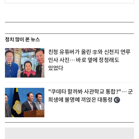
정치 많이 본 뉴스
친청 유튜버가 올린 李와 신천지 연루
인사 사진… 바로 옆에 정청래도
있었다
"쿠데타 할까봐 사관학교 통합?"… 군
희생에 불명예 끼얹은 대통령