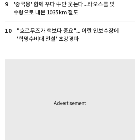
9
'중국몽' 함께 꾸다 中만 웃는다...라오스를 빚
수렁으로 내몬 1035km 철도
10
"호르무즈가 핵보다 중요"... 이란 안보수장에
'혁명수비대 전설' 초강경파