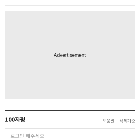
100자평
도움말
삭제기준