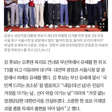
김문수 국민의힘 대통령 후보가 제21대 대통령 선거를 하루 앞둔 2일 오후
서울 중구 서울시청 앞 광장에서 열린 '울려라 함성, 들어라 승리의 메아리'
피날레 유세에서 나경원·안철수·양향자 공동선대위원장과 한동훈 전 대표와
원팀 퍼포먼스를 하고 있다./뉴스1
김 후보는 오후엔 육지로 건너와 부산역에서 유세를 한 뒤 K
TX를 타고 이동하며 대구역·대전역 광장과 서울시청 앞 광
장에서 차례로 유세를 했다. 김 후보는 부산 유세에 앞서 ‘국
민께 드리는 호소문’을 발표하고 “내일(대선 날)은 진실이
거짓을 이기는 날, 선이 악을 이기는 날”이라며 “거짓 없는
정정당당한 대한민국을 건설하겠다. 소중한 한 표로 이재명
괴물 총통 독재의 출현을 막아 달라”고 했다.