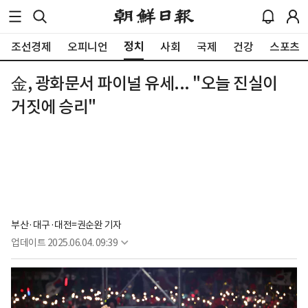
정치
조선경제
오피니언
사회
국제
건강
스포츠
金, 광화문서 파이널 유세... "오늘 진실이
거짓에 승리"
부산·대구·대전=권순완 기자
업데이트
2025.06.04. 09:39