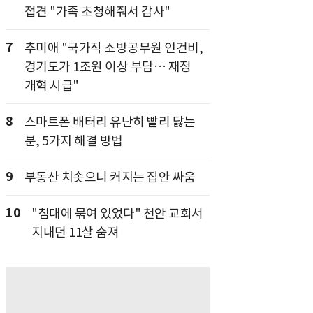
접견 "가족 초청해줘서 감사"
7
추미애 "국가직 소방공무원 인건비,
경기도가 1조원 이상 부담… 재정
개혁 시급"
8
스마트폰 배터리 유난히 빨리 닳는
분, 5가지 해결 방법
9
부동산 치솟으니 커지는 집안 싸움
10
"침대에 묶여 있었다" 천안 교회서
지내던 11살 숨져