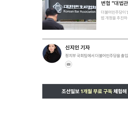
변협 "대법관
더불어민주당이 법
법 개정을 추진하
신지인 기자
정치부 국회팀에서 더불어민주당을 출입