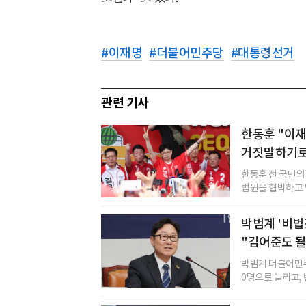
#
이재명
#
더불어민주당
#
대통령선거
관련 기사
한동훈 "이재
거짓말하기로
한동훈 전 국민의
법원을 협박하고 법
박범계 '비법
"김어준도 될
박범계 더불어민주
0명으로 늘리고, 