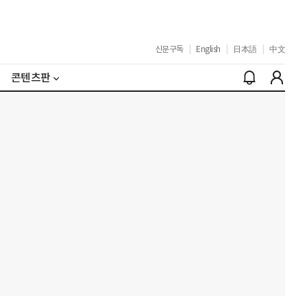
신문구독
|
English
|
日本語
|
中文
콘텐츠판