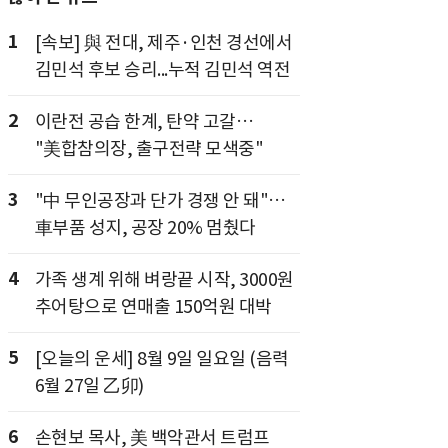
1
[속보] 與 전대, 제주·인천 경선에서
김민석 후보 승리...누적 김민석 역전
2
이란전 공습 한계, 탄약 고갈…
"美합참의장, 출구전략 모색중"
3
"中 무인공장과 단가 경쟁 안 돼"…
車부품 성지, 공장 20% 멈췄다
4
가족 생계 위해 벼랑끝 시작, 3000원
추어탕으로 연매출 150억원 대박
5
[오늘의 운세] 8월 9일 일요일 (음력
6월 27일 乙卯)
6
손현보 목사, 美 백악관서 트럼프