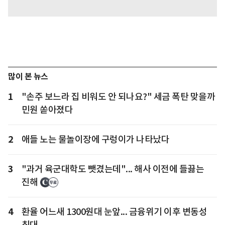
많이 본 뉴스
1
"손주 보느라 집 비워도 안 되나요?" 세금 폭탄 맞을까
민원 쏟아졌다
2
애들 노는 물놀이장에 구렁이가 나타났다
3
"과거 육군대학도 뺏겼는데"... 해사 이전에 들끓는
진해
4
환율 어느새 1300원대 눈앞... 금융위기 이후 변동성
최대