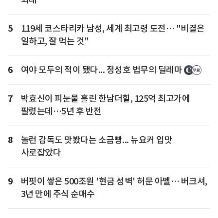
5
119세 코스타리카 남성, 세계 최고령 도전… "비결은
일하고, 잘 먹는 것"
6
여야 모두의 적이 됐다... 정성호 법무의 딜레마
7
박효신이 피눈물 흘린 한남더힐, 125억 최고가에
팔렸는데…5년 후 반전
8
놀런 감독도 맛봤다는 소금빵... 뉴요커 입맛
사로잡았다
9
버핏이 쌓은 500조원 '현금 성벽' 허문 아벨… 버크셔,
3년 만에 주식 순매수