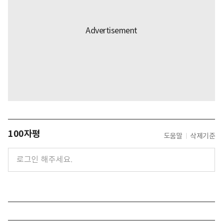
100자평
도움말
삭제기준