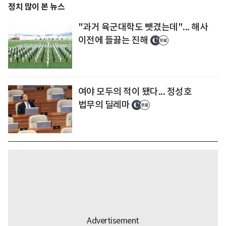
정치 많이 본 뉴스
"과거 육군대학도 뺏겼는데"... 해사
이전에 들끓는 진해
여야 모두의 적이 됐다... 정성호
법무의 딜레마