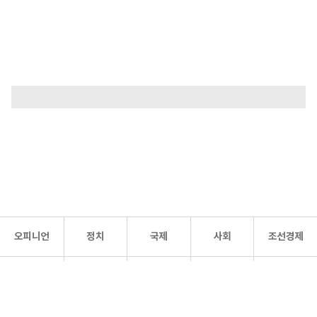
오피니언
정치
국제
사회
조선경제
문화·
조선
스포츠
건강
조선몰
연예
리더스