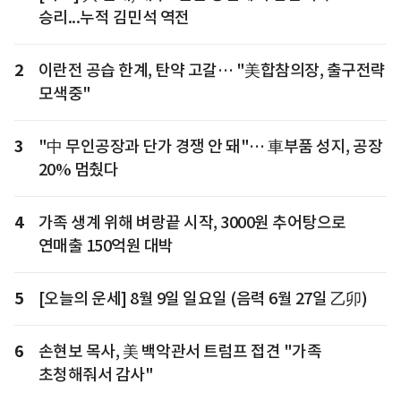
승리...누적 김민석 역전
2
이란전 공습 한계, 탄약 고갈… "美합참의장, 출구전략
모색중"
3
"中 무인공장과 단가 경쟁 안 돼"… 車부품 성지, 공장
20% 멈췄다
4
가족 생계 위해 벼랑끝 시작, 3000원 추어탕으로
연매출 150억원 대박
5
[오늘의 운세] 8월 9일 일요일 (음력 6월 27일 乙卯)
6
손현보 목사, 美 백악관서 트럼프 접견 "가족
초청해줘서 감사"