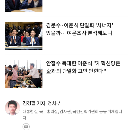
김문수·이준석 단일화 '시너지'
있을까… 여론조사 분석해보니
안철수 독대한 이준석 "개혁신당은
金과의 단일화 고민 안한다"
김경필 기자
정치부
대통령실, 국무총리실, 감사원, 국민권익위원회 등을 취재합니
다.