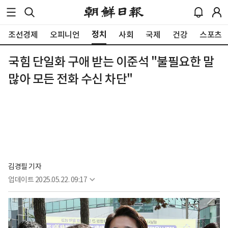
정치
조선경제
오피니언
사회
국제
건강
스포츠
국힘 단일화 구애 받는 이준석 "불필요한 말
많아 모든 전화 수신 차단"
김경필 기자
업데이트
2025.05.22. 09:17