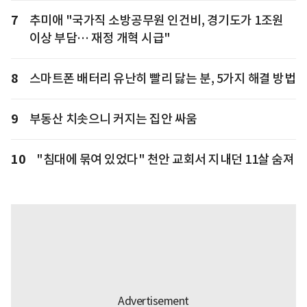
7
추미애 "국가직 소방공무원 인건비, 경기도가 1조원
이상 부담… 재정 개혁 시급"
8
스마트폰 배터리 유난히 빨리 닳는 분, 5가지 해결 방법
9
부동산 치솟으니 커지는 집안 싸움
10
"침대에 묶여 있었다" 천안 교회서 지내던 11살 숨져