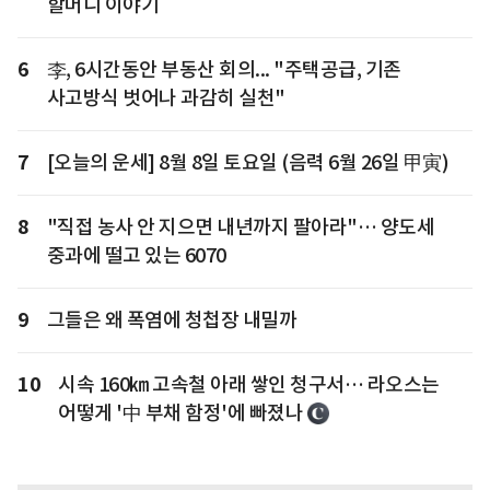
할머니 이야기
6
李, 6시간동안 부동산 회의... "주택공급, 기존
사고방식 벗어나 과감히 실천"
7
[오늘의 운세] 8월 8일 토요일 (음력 6월 26일 甲寅)
8
"직접 농사 안 지으면 내년까지 팔아라"… 양도세
중과에 떨고 있는 6070
9
그들은 왜 폭염에 청첩장 내밀까
10
시속 160㎞ 고속철 아래 쌓인 청구서… 라오스는
어떻게 '中 부채 함정'에 빠졌나