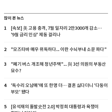
많이 본 뉴스
1
[속보] 美 고용 충격, 7월 일자리 2만3000개 감소…
'9월 금리 인상' 제동 걸리나
2
"모즈타바 매우 위독하다... 이란 수뇌부내 소문 파다"
3
"폐기 버스 개조해 청년주택"... 與 3선 의원의 부동산
묘수?
4
'독수리 오남매'에 또 한명 더… 결혼 싫다더니 '다둥이
부모' 됐다
5
[유석재의 돌발史전 2.0] 박정희 대통령과 욕쟁이