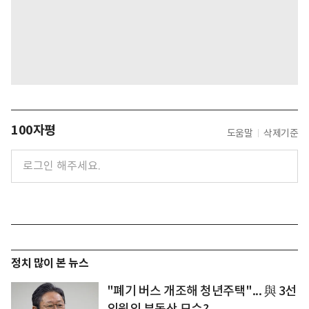
100자평
도움말
삭제기준
정치 많이 본 뉴스
"폐기 버스 개조해 청년주택"... 與 3선
의원의 부동산 묘수?