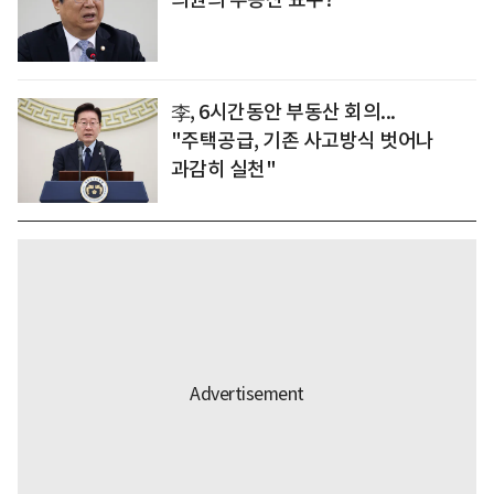
李, 6시간동안 부동산 회의...
"주택공급, 기존 사고방식 벗어나
과감히 실천"