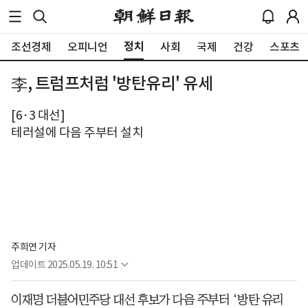
정치
조선경제
오피니언
사회
국제
건강
스포츠
李, 트럼프처럼 '방탄유리' 유세
[6·3 대선]
테러설에 다음 주부터 설치
주희연 기자
업데이트
2025.05.19. 10:51
이재명 더불어민주당 대선 후보가 다음 주부터 ‘방탄 유리