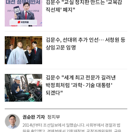
김문수 "교실 정치판 만드는 '교육감
직선제' 폐지"
김문수, 선대위 추가 인선… 서청원 등
상임고문 임명
김문수 "세계 최고 전문가 길러낸
박정희처럼 '과학·기술 대통령'
되겠다"
권순완 기자
정치부
2014년부터 조선일보에서 일했습니다. 사회부에서 경찰과 법
원을 출입했고, 경제부에서 기획재정부, 공정거래위원회, 금융