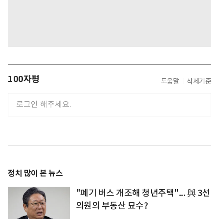
100자평
도움말
삭제기준
정치 많이 본 뉴스
"폐기 버스 개조해 청년주택"... 與 3선
의원의 부동산 묘수?