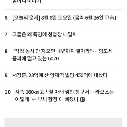
할머니 이야기
6
[오늘의 운세] 8월 8일 토요일 (음력 6월 26일 甲寅)
7
그들은 왜 폭염에 청첩장 내밀까
8
"직접 농사 안 지으면 내년까지 팔아라"… 양도세
중과에 떨고 있는 6070
9
서장훈, 28억에 산 양재역 빌딩 450억에 내놨다
10
시속 160㎞ 고속철 아래 쌓인 청구서… 라오스는
어떻게 '中 부채 함정'에 빠졌나