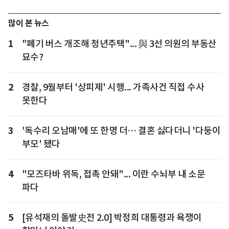
많이 본 뉴스
1
"폐기 버스 개조해 청년주택"... 與 3선 의원의 부동산
묘수?
2
경찰, 9월부터 '상피제' 시행... 가족사건 직접 수사
못한다
3
'독수리 오남매'에 또 한명 더… 결혼 싫다더니 '다둥이
부모' 됐다
4
"모즈타바 위독, 접촉 안돼"... 이란 수뇌부 내 소문
파다
5
[유석재의 돌발史전 2.0] 박정희 대통령과 욕쟁이