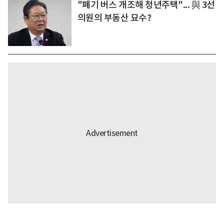
"폐기 버스 개조해 청년주택"... 與 3선
의원의 부동산 묘수?