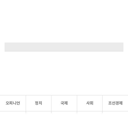
오피니언
정치
국제
사회
조선경제
문화·
조선
스포츠
건강
조선몰
연예
리더스