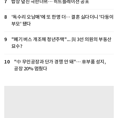
7
밥상 덮친 극한더위… 히트플레이션 공포
8
'독수리 오남매'에 또 한명 더… 결혼 싫다더니 '다둥이
부모' 됐다
9
"폐기 버스 개조해 청년주택"... 與 3선 의원의 부동산
묘수?
10
"中 무인공장과 단가 경쟁 안 돼"… 車부품 성지,
공장 20% 멈췄다