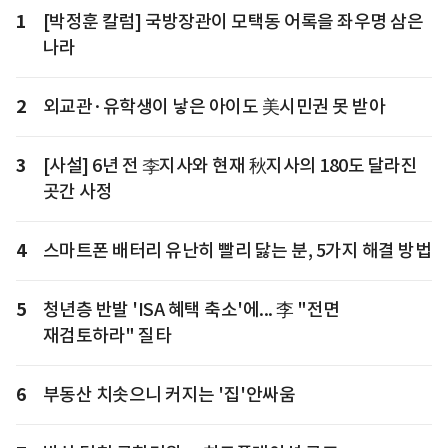
1
[박정훈 칼럼] 국방장관이 모택동 어록을 좌우명 삼은
나라
2
외교관·유학생이 낳은 아이도 美시민권 못 받아
3
[사설] 6년 전 李지사와 현재 秋지사의 180도 달라진
곳간 사정
4
스마트폰 배터리 유난히 빨리 닳는 분, 5가지 해결 방법
5
청년층 반발 'ISA 혜택 축소'에... 李 "전면
재검토하라" 질타
6
부동산 치솟으니 커지는 '집'안싸움