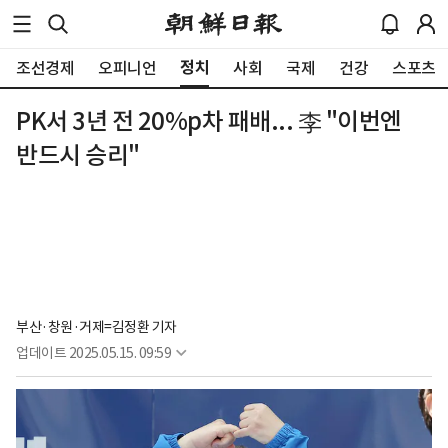
정치
조선경제
오피니언
사회
국제
건강
스포츠
PK서 3년 전 20%p차 패배... 李 "이번엔
반드시 승리"
부산·창원·거제=김정환 기자
업데이트
2025.05.15. 09:59