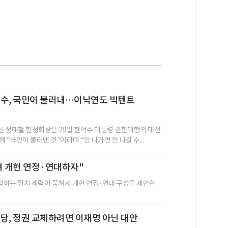
덕수, 국민이 불러내…이낙연도 빅텐트
"
 정대철 헌정회장은 29일 한덕수 대통령 권한대행의 대선
 “국민이 불러낸 것”이라며 “안 나가면 안 나갈 수...
쳐 개헌 연정·연대하자"
의하는 정치 세력이 뭉쳐서 개헌 연정·연대 구성을 제안한
당, 정권 교체하려면 이재명 아닌 대안