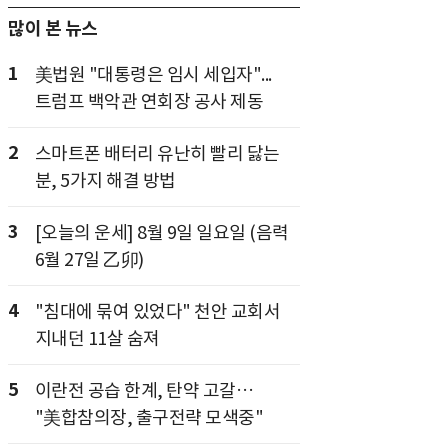
많이 본 뉴스
1
美법원 "대통령은 임시 세입자"...
트럼프 백악관 연회장 공사 제동
2
스마트폰 배터리 유난히 빨리 닳는
분, 5가지 해결 방법
3
[오늘의 운세] 8월 9일 일요일 (음력
6월 27일 乙卯)
4
"침대에 묶여 있었다" 천안 교회서
지내던 11살 숨져
5
이란전 공습 한계, 탄약 고갈…
"美합참의장, 출구전략 모색중"