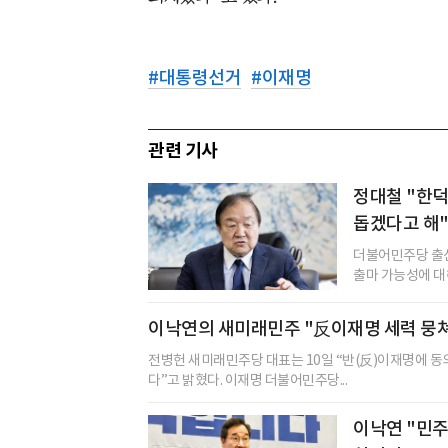
#
대통령선거
#
이재명
관련 기사
정대철 "한
돕겠다고 해
더불어민주당 출신
출마 가능성에 대해
이낙연의 새미래민주 "反이재명 세력 뭉
전병헌 새미래민주당 대표는 10일 “반(反)이재명에 동
다”고 밝혔다. 이재명 더불어민주당...
이낙연 "민주