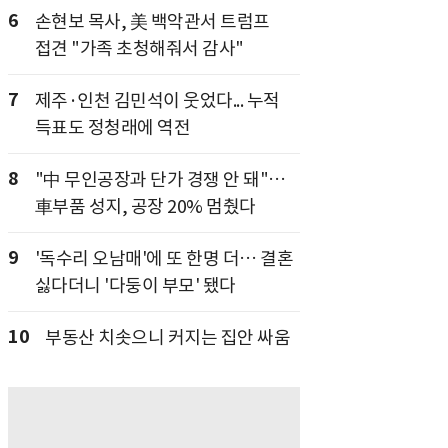
6
손현보 목사, 美 백악관서 트럼프
접견 "가족 초청해줘서 감사"
7
제주·인천 김민석이 웃었다... 누적
득표도 정청래에 역전
8
"中 무인공장과 단가 경쟁 안 돼"…
車부품 성지, 공장 20% 멈췄다
9
'독수리 오남매'에 또 한명 더… 결혼
싫다더니 '다둥이 부모' 됐다
10
부동산 치솟으니 커지는 집안 싸움