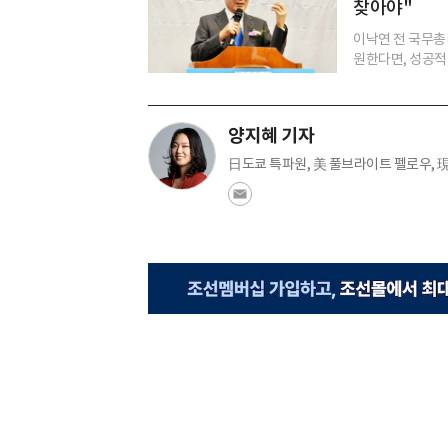
찾아야"
이낙연 전 국무총
원한다면, 성공적
양지혜 기자
日도쿄 특파원, 美 풀브라이트 펠로우, 