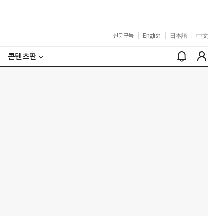
신문구독
|
English
|
日本語
|
中文
콘텐츠판