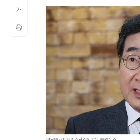
이낙연 새미래민주당 상임고문./연합뉴스