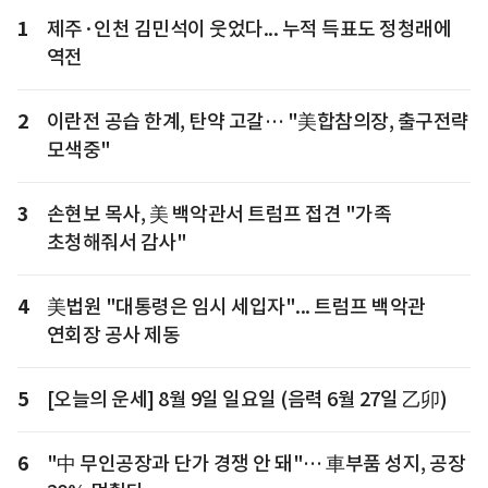
1
제주·인천 김민석이 웃었다... 누적 득표도 정청래에
역전
2
이란전 공습 한계, 탄약 고갈… "美합참의장, 출구전략
모색중"
3
손현보 목사, 美 백악관서 트럼프 접견 "가족
초청해줘서 감사"
4
美법원 "대통령은 임시 세입자"... 트럼프 백악관
연회장 공사 제동
5
[오늘의 운세] 8월 9일 일요일 (음력 6월 27일 乙卯)
6
"中 무인공장과 단가 경쟁 안 돼"… 車부품 성지, 공장