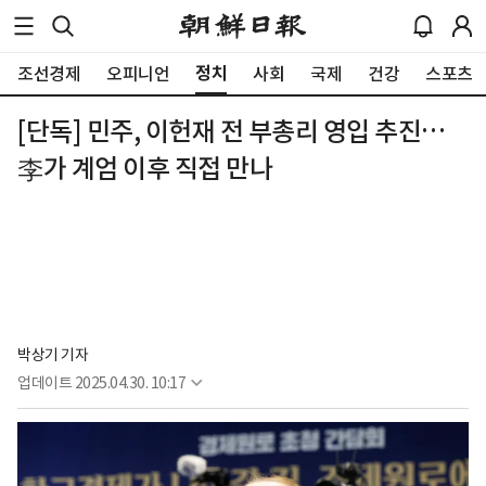
정치
조선경제
오피니언
사회
국제
건강
스포츠
[단독] 민주, 이헌재 전 부총리 영입 추진…
李가 계엄 이후 직접 만나
박상기 기자
업데이트
2025.04.30. 10:17