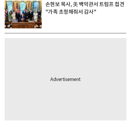
손현보 목사, 美 백악관서 트럼프 접견
"가족 초청해줘서 감사"