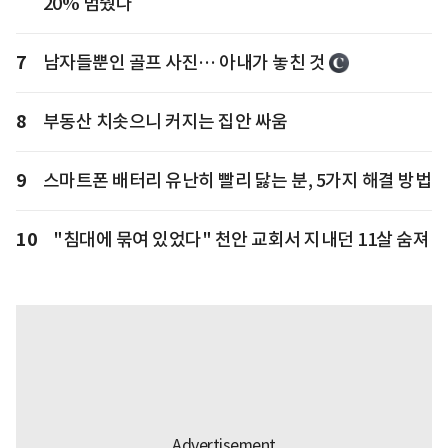
20% 멈췄다
7
남자들뿐인 골프 사진… 아내가 놓친 것
8
부동산 치솟으니 커지는 집안 싸움
9
스마트폰 배터리 유난히 빨리 닳는 분, 5가지 해결 방법
10
"침대에 묶여 있었다" 천안 교회서 지내던 11살 숨져