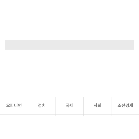
오피니언
정치
국제
사회
조선경제
문화·
조선
스포츠
건강
조선몰
연예
리더스