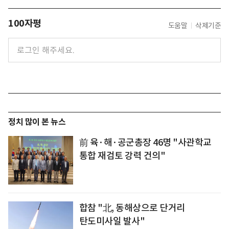
100자평
도움말
삭제기준
정치 많이 본 뉴스
前 육·해·공군총장 46명 "사관학교
통합 재검토 강력 건의"
합참 "北, 동해상으로 단거리
탄도미사일 발사"