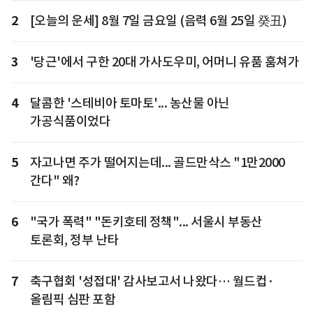
2
[오늘의 운세] 8월 7일 금요일 (음력 6월 25일 癸丑)
3
'당근'에서 구한 20대 가사도우미, 어머니 유품 훔쳐가
4
달콤한 '스테비아 토마토'... 농산물 아닌
가공식품이었다
5
자고나면 주가 떨어지는데... 골드만삭스 "1만2000
간다" 왜?
6
"국가 폭력" "돈키호테 정책"... 서울시 부동산
토론회, 정부 난타
7
축구협회 '성접대' 감사보고서 나왔다… 월드컵·
올림픽 심판 포함