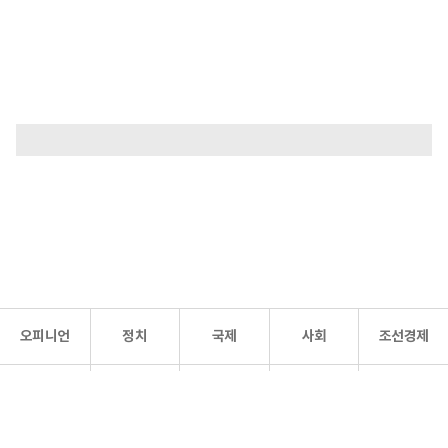
오피니언
정치
국제
사회
조선경제
문화·
조선
스포츠
건강
조선몰
연예
리더스