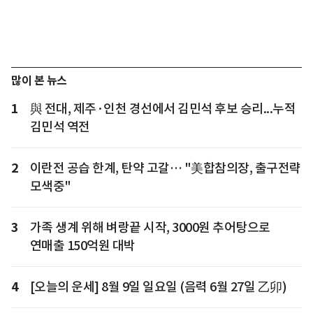
많이 본 뉴스
1
與 전대, 제주·인천 경선에서 김민석 후보 승리...누적
김민석 역전
2
이란전 공습 한계, 탄약 고갈… "美합참의장, 출구전략
모색중"
3
가족 생계 위해 벼랑끝 시작, 3000원 추어탕으로
연매출 150억원 대박
4
[오늘의 운세] 8월 9일 일요일 (음력 6월 27일 乙卯)