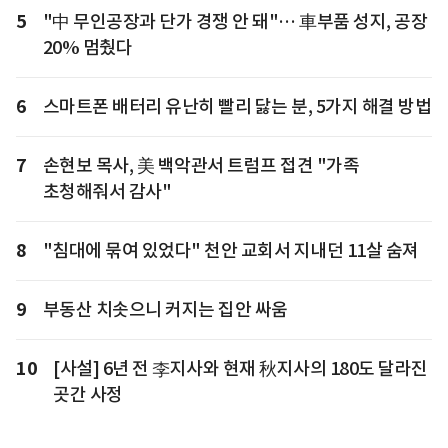
5
"中 무인공장과 단가 경쟁 안 돼"… 車부품 성지, 공장
20% 멈췄다
6
스마트폰 배터리 유난히 빨리 닳는 분, 5가지 해결 방법
7
손현보 목사, 美 백악관서 트럼프 접견 "가족
초청해줘서 감사"
8
"침대에 묶여 있었다" 천안 교회서 지내던 11살 숨져
9
부동산 치솟으니 커지는 집안 싸움
10
[사설] 6년 전 李지사와 현재 秋지사의 180도 달라진
곳간 사정