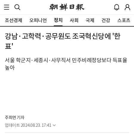
정치
조선경제
오피니언
사회
국제
건강
스포츠
강남·고학력·공무원도 조국혁신당에 '한
표'
서울 학군지·세종시·사무직서 민주비례정당보다 득표율
높아
주희연 기자
업데이트
2024.08.23. 17:41