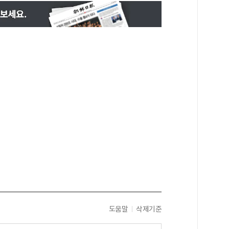
도움말
삭제기준