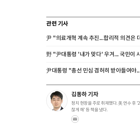
관련 기사
尹 "의료개혁 계속 추진...합리적 의견은 
野 "尹대통령 '내가 맞다' 우겨... 국민이
尹대통령 "총선 민심 겸허히 받아들여야..
김동하 기자
정치 현장을 주로 취재했다. 美 연수 후 '
찮게 해' 등 책을 냈다.