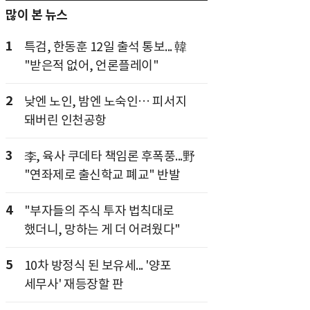
많이 본 뉴스
1
특검, 한동훈 12일 출석 통보... 韓
"받은적 없어, 언론플레이"
2
낮엔 노인, 밤엔 노숙인… 피서지
돼버린 인천공항
3
李, 육사 쿠데타 책임론 후폭풍...野
"연좌제로 출신학교 폐교" 반발
4
"부자들의 주식 투자 법칙대로
했더니, 망하는 게 더 어려웠다"
5
10차 방정식 된 보유세... '양포
세무사' 재등장할 판