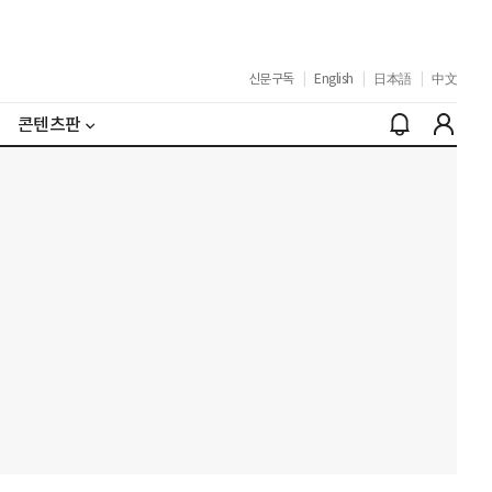
신문구독
|
English
|
日本語
|
中文
콘텐츠판