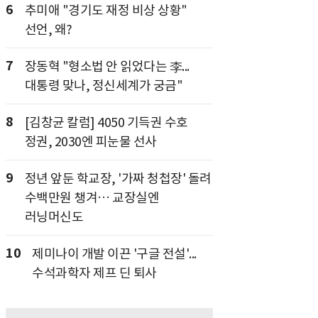
6
추미애 "경기도 재정 비상 상황"
선언, 왜?
7
장동혁 "형소법 안 읽었다는 李...
대통령 맞나, 정신세계가 궁금"
8
[김창균 칼럼] 4050 기득권 수호
정권, 2030엔 피눈물 선사
9
정년 앞둔 학교장, '가짜 청첩장' 돌려
수백만원 챙겨… 교장실엔
러닝머신도
10
제미나이 개발 이끈 '구글 전설'...
수석과학자 제프 딘 퇴사