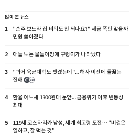
많이 본 뉴스
1
"손주 보느라 집 비워도 안 되나요?" 세금 폭탄 맞을까
민원 쏟아졌다
2
애들 노는 물놀이장에 구렁이가 나타났다
3
"과거 육군대학도 뺏겼는데"... 해사 이전에 들끓는
진해
4
환율 어느새 1300원대 눈앞... 금융위기 이후 변동성
최대
5
119세 코스타리카 남성, 세계 최고령 도전… "비결은
일하고, 잘 먹는 것"