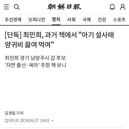
정치
조선경제
오피니언
사회
국제
건강
스포츠
[단독] 최민희, 과거 책에서 "아기 설사때
양귀비 끓여 먹여"
최민희 경기 남양주시 갑 후보
'자연 출산·육아' 주장 책 보니
김경필 기자
업데이트
2024.06.27. 14:41