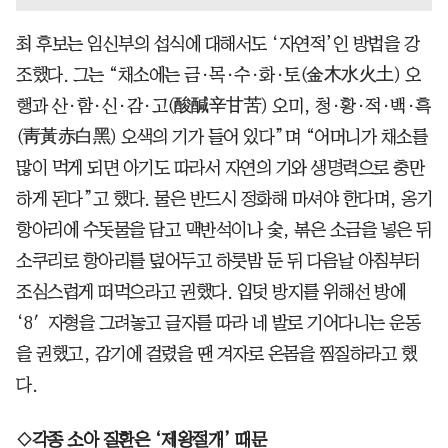
최 후보는 임신부의 섭식에 대해서도 ‘자연적’인 방법을 강
조했다. 그는 “채소에는 금·목·수·화·토(金木水火土) 오
행과 산·함·신·감·고(酸醎辛甘苦) 오미, 청·황·적·백·흑
(靑黃赤白黑) 오색의 기가 들어 있다”며 “어머니가 채소를
많이 먹게 되면 아기도 따라서 자연의 기와 생명력으로 충만
하게 된다”고 했다. 물은 반드시 정화해 마셔야 한다며, 옹기
항아리에 수돗물을 담고 맥반석이나 숯, 볶은 소금을 넣은 뒤
소쿠리로 항아리를 덮어두고 하룻밤 둔 뒤 다음날 아침부터
조심스럽게 떠먹으라고 권했다. 입덧 방지를 위해선 방에
‘8′자형을 그려놓고 글자를 따라 네 발로 기어다니는 운동
을 권했고, 감기에 걸렸을 땐 겨자로 온몸을 찜질하라고 했
다.
◇각종 소아 질환은 ‘제왕절개’ 때문