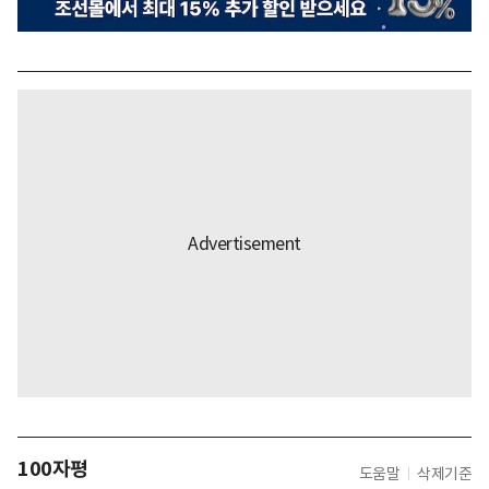
100자평
도움말
삭제기준