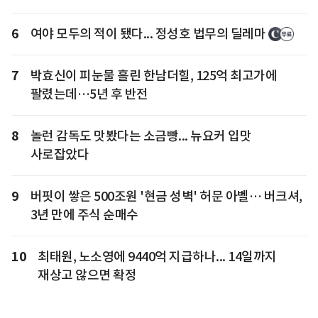
6
여야 모두의 적이 됐다... 정성호 법무의 딜레마
7
박효신이 피눈물 흘린 한남더힐, 125억 최고가에
팔렸는데…5년 후 반전
8
놀런 감독도 맛봤다는 소금빵... 뉴요커 입맛
사로잡았다
9
버핏이 쌓은 500조원 '현금 성벽' 허문 아벨… 버크셔,
3년 만에 주식 순매수
10
최태원, 노소영에 9440억 지급하나... 14일까지
재상고 않으면 확정