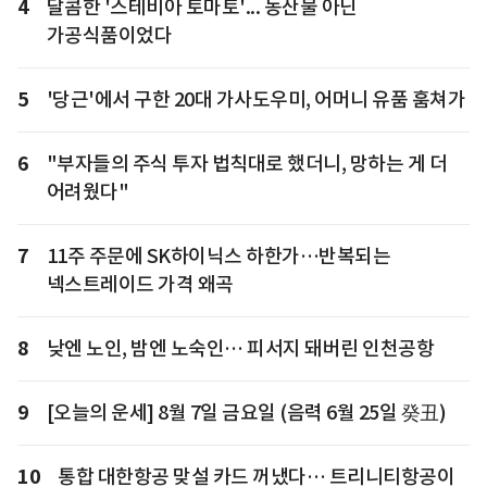
4
달콤한 '스테비아 토마토'... 농산물 아닌
가공식품이었다
5
'당근'에서 구한 20대 가사도우미, 어머니 유품 훔쳐가
6
"부자들의 주식 투자 법칙대로 했더니, 망하는 게 더
어려웠다"
7
11주 주문에 SK하이닉스 하한가…반복되는
넥스트레이드 가격 왜곡
8
낮엔 노인, 밤엔 노숙인… 피서지 돼버린 인천공항
9
[오늘의 운세] 8월 7일 금요일 (음력 6월 25일 癸丑)
10
통합 대한항공 맞설 카드 꺼냈다… 트리니티항공이