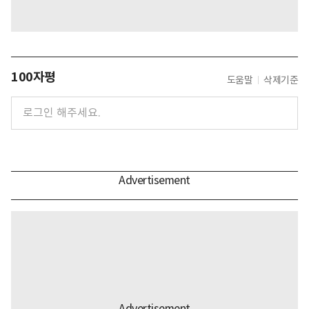
100자평
도움말
삭제기준