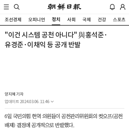
정치
조선경제
오피니언
사회
국제
건강
스포츠
"이건 시스템 공천 아니다" 與홍석준·
유경준·이채익 등 공개 반발
양지혜 기자
업데이트
2024.03.06. 11:46
6일 국민의힘 현역 의원들이 공천관리위원회의 컷오프(공천
배제) 결정에 공개적으로 반발했다.