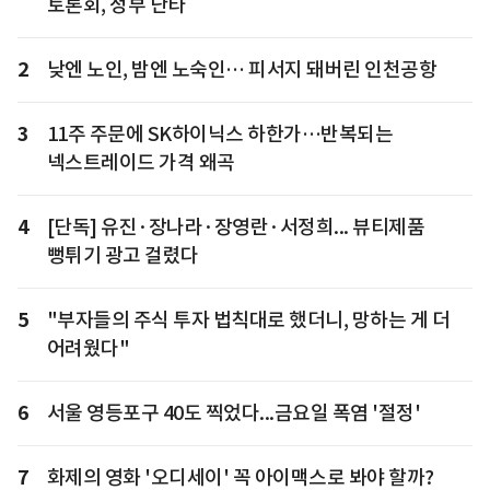
토론회, 정부 난타
2
낮엔 노인, 밤엔 노숙인… 피서지 돼버린 인천공항
3
11주 주문에 SK하이닉스 하한가…반복되는
넥스트레이드 가격 왜곡
4
[단독] 유진·장나라·장영란·서정희... 뷰티제품
뻥튀기 광고 걸렸다
5
"부자들의 주식 투자 법칙대로 했더니, 망하는 게 더
어려웠다"
6
서울 영등포구 40도 찍었다...금요일 폭염 '절정'
7
화제의 영화 '오디세이' 꼭 아이맥스로 봐야 할까?