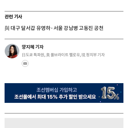
관련 기사
與 대구 달서갑 유영하·서울 강남병 고동진 공천
양지혜 기자
日도쿄 특파원, 美 풀브라이트 펠로우, 現 정치부 기자