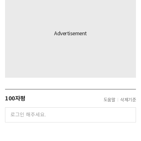
100자평
도움말
삭제기준