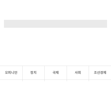
오피니언
정치
국제
사회
조선경제
문화·
조선
스포츠
건강
조선몰
연예
리더스
조선일보 공식 SNS