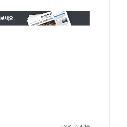
도움말
삭제기준