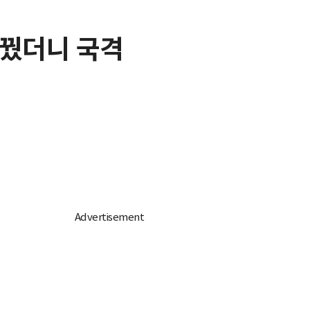
바꿨더니 국격