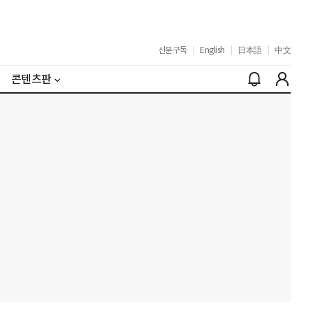
신문구독
|
English
|
日本語
|
中文
콘텐츠판