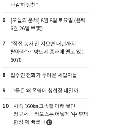
과감히 실천"
6
[오늘의 운세] 8월 8일 토요일 (음력
6월 26일 甲寅)
7
"직접 농사 안 지으면 내년까지
팔아라"… 양도세 중과에 떨고 있는
6070
8
집주인 전화가 두려운 세입자들
9
그들은 왜 폭염에 청첩장 내밀까
10
시속 160㎞ 고속철 아래 쌓인
청구서… 라오스는 어떻게 '中 부채
함정'에 빠졌나