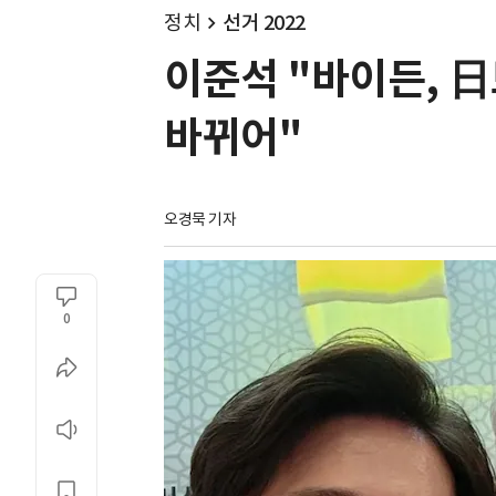
정치
선거 2022
이준석 "바이든, 
바뀌어"
오경묵 기자
0