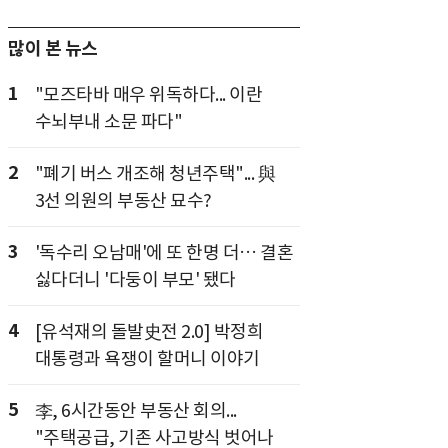
많이 본 뉴스
1
"모즈타바 매우 위독하다... 이란
수뇌부내 소문 파다"
2
"폐기 버스 개조해 청년주택"... 與
3선 의원의 부동산 묘수?
3
'독수리 오남매'에 또 한명 더… 결혼
싫다더니 '다둥이 부모' 됐다
4
[유석재의 돌발史전 2.0] 박정희
대통령과 욕쟁이 할머니 이야기
5
李, 6시간동안 부동산 회의...
"주택공급, 기존 사고방식 벗어나