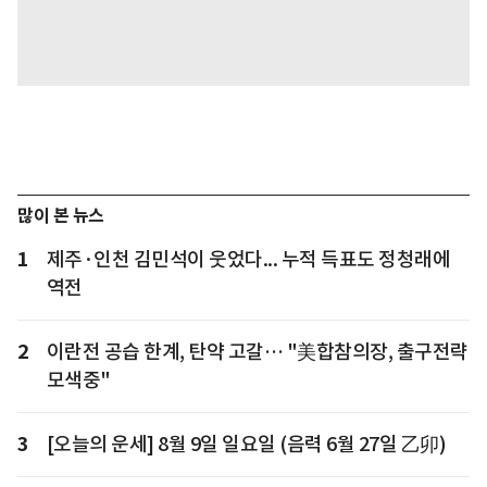
많이 본 뉴스
1
제주·인천 김민석이 웃었다... 누적 득표도 정청래에
역전
2
이란전 공습 한계, 탄약 고갈… "美합참의장, 출구전략
모색중"
3
[오늘의 운세] 8월 9일 일요일 (음력 6월 27일 乙卯)