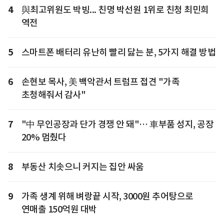
4
與최고위원도 박빙... 친명 박선원 1위로 친청 최민희
역전
5
스마트폰 배터리 유난히 빨리 닳는 분, 5가지 해결 방법
6
손현보 목사, 美 백악관서 트럼프 접견 "가족
초청해줘서 감사"
7
"中 무인공장과 단가 경쟁 안 돼"… 車부품 성지, 공장
20% 멈췄다
8
부동산 치솟으니 커지는 집안 싸움
9
가족 생계 위해 벼랑끝 시작, 3000원 추어탕으로
연매출 150억원 대박