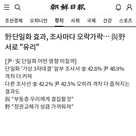
정치
조선경제
오피니언
사회
국제
건강
스포츠
野단일화 효과, 조사마다 오락가락… 與野
서로 "유리"
[尹·安 단일화 어떤 영향 미칠까]
단일화 '가상 3자대결' 일부 조사서 李 42.8% 尹 48.9%
격차 더 커져
다른 조사선 李 42.2% 尹 42.5% 오히려 격차 더 좁혀지는
결과도
與 "부동층 우리에게 결집할것"
野 "정권교체가 성큼 가까워져"