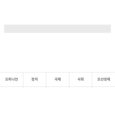
오피니언
정치
국제
사회
조선경제
문화·
조선
스포츠
건강
조선몰
연예
리더스
조선일보 공식 SNS