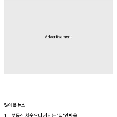
많이 본 뉴스
1
부동산 치솟으니 커지는 '집'안싸움