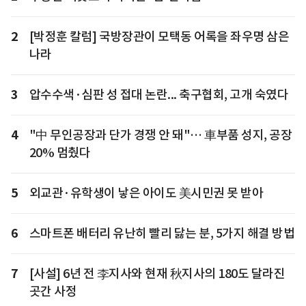
2
[박정훈 칼럼] 국방장관이 모택동 어록을 좌우명 삼은
나라
3
압수수색·심판 성 접대 논란... 축구협회, 고개 숙였다
4
"中 무인공장과 단가 경쟁 안 돼"… 車부품 성지, 공장
20% 멈췄다
5
외교관·유학생이 낳은 아이도 美시민권 못 받아
6
스마트폰 배터리 유난히 빨리 닳는 분, 5가지 해결 방법
7
[사설] 6년 전 李지사와 현재 秋지사의 180도 달라진
곳간 사정