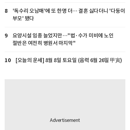
8
'독수리 오남매'에 또 한명 더… 결혼 싫다더니 '다둥이
부모' 됐다
9
요양시설 임종 늘었지만…"법·수가 미비에 노인
절반은 여전히 병원서 마지막"
10
[오늘의 운세] 8월 8일 토요일 (음력 6월 26일 甲寅)