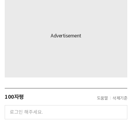
100자평
도움말
삭제기준