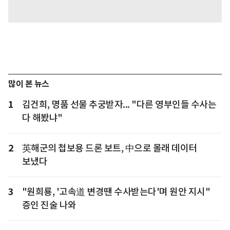
많이 본 뉴스
1
김건희, 명품 선물 추궁받자... "다른 영부인들 수사는
다 해봤냐"
2
英해군의 첩보용 드론 보트, 中으로 몰래 데이터
보냈다
3
"원희룡, '고속道 변경땐 수사받는다'며 원안 지시"
증인 진술 나와