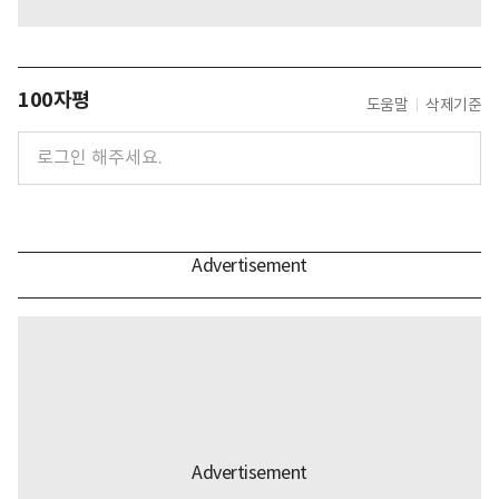
100자평
도움말
삭제기준