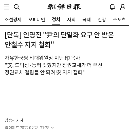
정치
조선경제
오피니언
사회
국제
건강
스포츠
[단독] 인명진 "尹의 단일화 요구 안 받은
안철수 지지 철회"
자유한국당 비대위원장 지낸 印 목사
"安, 도덕성·능력 갖췄지만 정권교체가 더 우선
정권교체 걸림돌 안 되려 安 지지 철회"
김승재 기자
업데이트
2022.02.28. 21:28