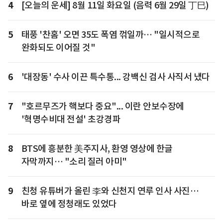
4
[오늘의 운세] 8월 11일 화요일 (음력 6월 29일 丁巳)
5
태풍 '찬홈' 오면 35도 폭염 꺾일까… "일시적으로
완화되도 이어질 것"
6
'대장동' 수사 이끈 특수통... 강백신 검사 사직서 냈다
7
"호르무즈가 핵보다 중요"... 이란 안보수장에
'혁명수비대 전설' 초강경파
8
BTS에 흥분한 美주지사, 환영 영상에 한글
자막까지… "소리 질러 아미"
9
친청 유튜버가 올린 李와 신천지 연루 인사 사진…
바로 옆에 정청래도 있었다