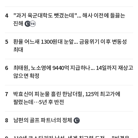
4
"과거 육군대학도 뺏겼는데"... 해사 이전에 들끓는
진해
5
환율 어느새 1300원대 눈앞... 금융위기 이후 변동성
최대
6
최태원, 노소영에 9440억 지급하나... 14일까지 재상고
않으면 확정
7
박효신이 피눈물 흘린 한남더힐, 125억 최고가에
팔렸는데…5년 후 반전
8
남편의 골프 파트너의 정체