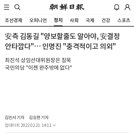
정치
조선경제
오피니언
사회
국제
건강
스포츠
安측 김동길 "양보할줄도 알아야, 安결정
안타깝다"… 인명진 "충격적이고 의외"
최진석 상임선대위원장은 침묵
국민의당 "이젠 완주밖에 없다"
김민서 기자
김승현 기자
업데이트
2022.02.21. 14:11