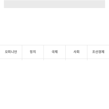
오피니언
정치
국제
사회
조선경제
문화·
조선
스포츠
건강
조선몰
연예
리더스
조선일보 공식 SNS
개인정보처리방침
사이트맵