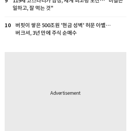
9
119세 코스타리카 남성, 세계 최고령 도전… "비결은
일하고, 잘 먹는 것"
10
버핏이 쌓은 500조원 '현금 성벽' 허문 아벨…
버크셔, 3년 만에 주식 순매수