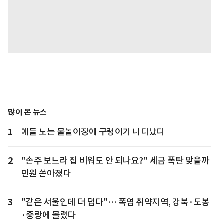
많이 본 뉴스
1
애들 노는 물놀이장에 구렁이가 나타났다
2
"손주 보느라 집 비워도 안 되나요?" 세금 폭탄 맞을까
민원 쏟아졌다
3
"같은 서울인데 더 덥다"… 폭염 취약지역, 강북·도봉
·중랑에 몰렸다