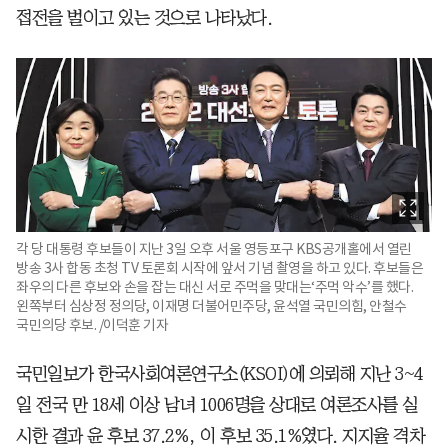
접전을 벌이고 있는 것으로 나타났다.
각 당 대통령 후보들이 지난 3일 오후 서울 영등포구 KBS공개홀에서 열린
방송 3사 합동 초청 TV 토론회 시작에 앞서 기념 촬영을 하고 있다. 후보들은
좌우의 다른 후보와 손을 잡는 대신 서로 주먹을 맞대는‘주먹 악수’를 했다.
왼쪽부터 심상정 정의당, 이재명 더불어민주당, 윤석열 국민의힘, 안철수
국민의당 후보. /이덕훈 기자
국민일보가 한국사회여론연구소(KSOI)에 의뢰해 지난 3~4
일 전국 만 18세 이상 남녀 1006명을 상대로 여론조사를 실
시한 결과 윤 후보 37.2%, 이 후보 35.1%였다. 지지율 격차