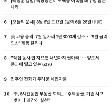
5
[박정훈 칼럼] 국방장관이 모택동 어록을 좌우명 삼은
나라
6
[오늘의 운세] 8월 8일 토요일 (음력 6월 26일 甲寅)
7
美 고용 충격, 7월 일자리 2만3000개 감소… '9월 금리
인상' 제동 걸리나
8
"직접 농사 안 지으면 내년까지 팔아라"… 양도세
중과에 떨고 있는 6070
9
집주인 전화가 두려운 세입자들
10
李, 6시간동안 부동산 회의... "주택공급, 기존 사고
벗어나 과감히 실천"