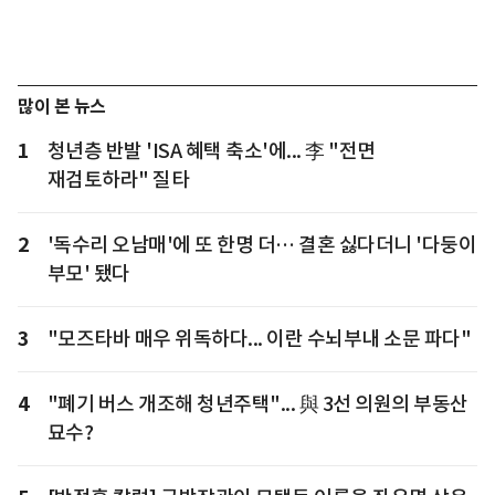
많이 본 뉴스
1
청년층 반발 'ISA 혜택 축소'에... 李 "전면
재검토하라" 질타
2
'독수리 오남매'에 또 한명 더… 결혼 싫다더니 '다둥이
부모' 됐다
3
"모즈타바 매우 위독하다... 이란 수뇌부내 소문 파다"
4
"폐기 버스 개조해 청년주택"... 與 3선 의원의 부동산
묘수?