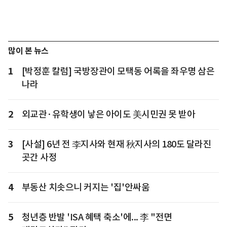
많이 본 뉴스
1
[박정훈 칼럼] 국방장관이 모택동 어록을 좌우명 삼은
나라
2
외교관·유학생이 낳은 아이도 美시민권 못 받아
3
[사설] 6년 전 李지사와 현재 秋지사의 180도 달라진
곳간 사정
4
부동산 치솟으니 커지는 '집'안싸움
5
청년층 반발 'ISA 혜택 축소'에... 李 "전면