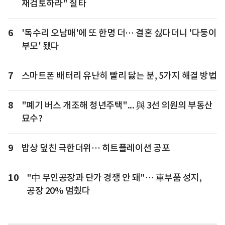
재검토하라" 질타
6
'독수리 오남매'에 또 한명 더… 결혼 싫다더니 '다둥이
부모' 됐다
7
스마트폰 배터리 유난히 빨리 닳는 분, 5가지 해결 방법
8
"폐기 버스 개조해 청년주택"... 與 3선 의원의 부동산
묘수?
9
밥상 덮친 극한더위… 히트플레이션 공포
10
"中 무인공장과 단가 경쟁 안 돼"… 車부품 성지,
공장 20% 멈췄다