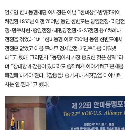
임호영 한미동맹재단 이사장은 이날 “한미상호방위조약이
체결된 1953년 이전 70여년 동안 한반도는 청일전쟁·러일전
쟁·만주사변·중일전쟁·태평양전쟁·6·25전쟁 등 6차례나
전쟁을 겪었다”며 “한미동맹 이후 70여년 동안 한반도에서
전쟁은 없었고 이를 토대로 경제발전과 민주화를 이뤄냈
다”고 했다. 그러면서 “동맹에서 가장 중요한 것은 신뢰”라
며 “상대방과 갈등이 있더라도 솔직하게 이야기하고 문제를
해결해 나가야 된다. (갈등을) 숨기거나 거짓말을 이야기해
서는 안 된다”고 했다.