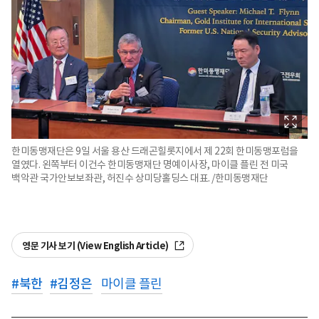
한미동맹재단은 9일 서울 용산 드래곤힐롯지에서 제 22회 한미동맹포럼을
열였다. 왼쪽부터 이건수 한미동맹재단 명예이사장, 마이클 플린 전 미국
백악관 국가안보보좌관, 허진수 상미당홀딩스 대표. /한미동맹재단
영문 기사 보기 (View English Article)
#
북한
#
김정은
마이클 플린