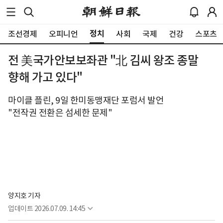
정치
조선경제
오피니언
사회
국제
건강
스포츠
전 美국가안보보좌관 "北 김씨 왕조 종말
향해 가고 있다"
마이클 플린, 9일 한미동맹재단 포럼서 발언
"전작권 전환은 섬세한 문제"
양지호 기자
업데이트
2026.07.09. 14:45