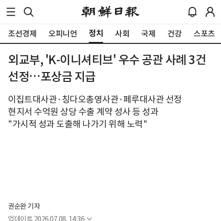
정치
조선경제
오피니언
사회
국제
건강
스포츠
외교부, 'K-이니셔티브' 우수 공관 사례 3건
선정…포상금 지급
이집트대사관·칭다오총영사관·페루대사관 선정
현지서 수억원 상당 수출 계약 성사 등 성과
"가시적 성과 도출해 나가기 위해 노력"
권순완 기자
업데이트
2026.07.08. 14:36