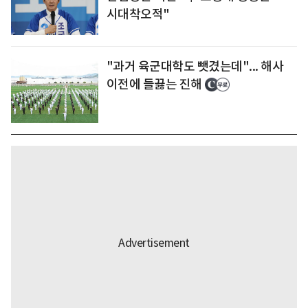
시대착오적"
"과거 육군대학도 뺏겼는데"... 해사
이전에 들끓는 진해