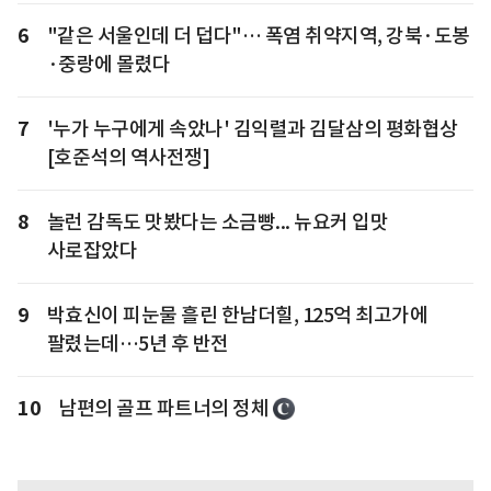
6
"같은 서울인데 더 덥다"… 폭염 취약지역, 강북·도봉
·중랑에 몰렸다
7
'누가 누구에게 속았나' 김익렬과 김달삼의 평화협상
[호준석의 역사전쟁]
8
놀런 감독도 맛봤다는 소금빵... 뉴요커 입맛
사로잡았다
9
박효신이 피눈물 흘린 한남더힐, 125억 최고가에
팔렸는데…5년 후 반전
10
남편의 골프 파트너의 정체