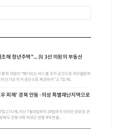
개조해 청년주택"... 與 3선 의원의 부동산
 황희 의원이 “폐기되는 버스를 주거 공간으로 리모델링하
의 단기성 주거 공간으로 제공하자”고 7일 페...
호우 피해' 경북 안동·의성 특별재난지역으로
일 17시께, 지난 7월 8일부터 24일까지 이어진 호우로 큰
북도 안동시와 의성군 관할 4개 면을...