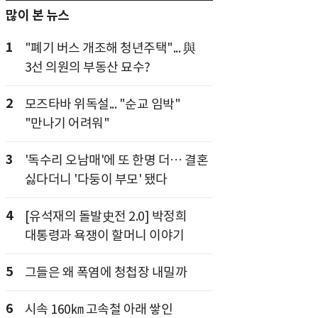
많이 본 뉴스
1
"폐기 버스 개조해 청년주택"... 與
3선 의원의 부동산 묘수?
2
모즈타바 위독설... "순교 임박"
"만나기 어려워"
3
'독수리 오남매'에 또 한명 더… 결혼
싫다더니 '다둥이 부모' 됐다
4
[유석재의 돌발史전 2.0] 박정희
대통령과 욕쟁이 할머니 이야기
5
그들은 왜 폭염에 청첩장 내밀까
6
시속 160㎞ 고속철 아래 쌓인