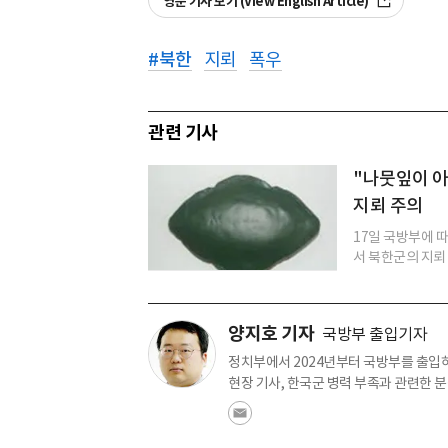
영문 기사 보기 (View English Article)
#
북한
지뢰
폭우
관련 기사
"나뭇잎이 
지뢰 주의
17일 국방부에 
서 북한군의 지뢰 
양지호 기자
국방부 출입기자
정치부에서 2024년부터 국방부를 출입하고
현장 기사, 한국군 병력 부족과 관련한 분