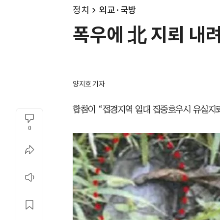
정치
외교·국방
폭우에 北 지뢰 내려
양지호 기자
합참이 “접경지역 일대 집중호우시 유실지뢰
0