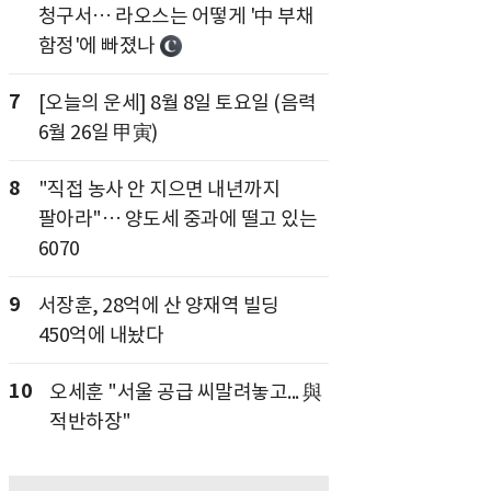
청구서… 라오스는 어떻게 '中 부채
함정'에 빠졌나
7
[오늘의 운세] 8월 8일 토요일 (음력
6월 26일 甲寅)
8
"직접 농사 안 지으면 내년까지
팔아라"… 양도세 중과에 떨고 있는
6070
9
서장훈, 28억에 산 양재역 빌딩
450억에 내놨다
10
오세훈 "서울 공급 씨말려놓고... 與
적반하장"