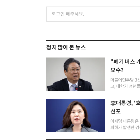
정치 많이 본 뉴스
"폐기 버스 
묘수?
더불어민주당 3선
고, 대학가 청년들
李대통령, '
선포
이재명 대통령은 7
피해가 발생한 경상