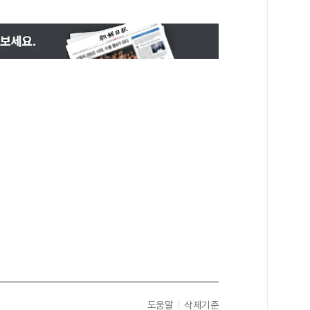
도움말
삭제기준