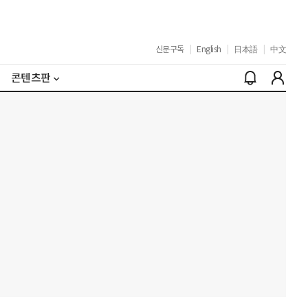
신문구독
|
English
|
日本語
|
中文
콘텐츠판