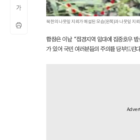
북한의 나뭇잎 지뢰가 매설된 모습(왼쪽)과 나뭇잎 지뢰 
합참은 이날 “접경지역 일대에 집중호우 발
가 있어 국민 여러분들의 주의를 당부드린다