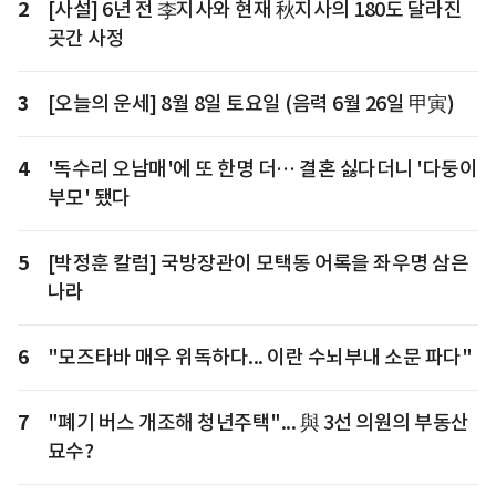
2
[사설] 6년 전 李지사와 현재 秋지사의 180도 달라진
곳간 사정
3
[오늘의 운세] 8월 8일 토요일 (음력 6월 26일 甲寅)
4
'독수리 오남매'에 또 한명 더… 결혼 싫다더니 '다둥이
부모' 됐다
5
[박정훈 칼럼] 국방장관이 모택동 어록을 좌우명 삼은
나라
6
"모즈타바 매우 위독하다... 이란 수뇌부내 소문 파다"
7
"폐기 버스 개조해 청년주택"... 與 3선 의원의 부동산
묘수?