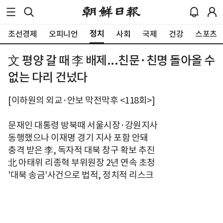
정치
조선경제
오피니언
사회
국제
건강
스포츠
文 평양 갈 때 李 배제...친문·친명 돌아올 수
없는 다리 건넜다
[이하원의 외교·안보 막전막후 <118회>]
문재인 대통령 방북때 서울시장·강원지사
동행했으나 이재명 경기 지사 포함 안돼
충격 받은 李, 독자적 대북 창구 확보 추진
北 아태위 리종혁 부위원장 2년 연속 초청
'대북 송금'사건으로 법적, 정치적 리스크