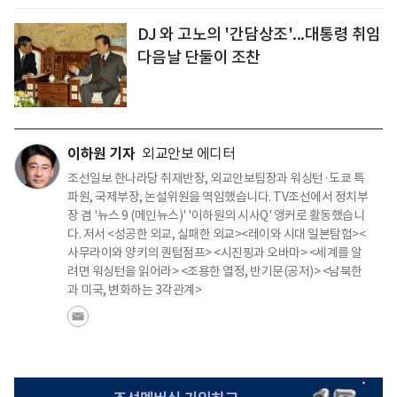
DJ 와 고노의 '간담상조'...대통령 취임
다음날 단둘이 조찬
이하원 기자
외교안보 에디터
조선일보 한나라당 취재반장, 외교안보팀장과 워싱턴·도쿄 특
파원, 국제부장, 논설위원을 역임했습니다. TV조선에서 정치부
장 겸 '뉴스 9 (메인뉴스)' '이하원의 시사Q' 앵커로 활동했습니
다. 저서 <성공한 외교, 실패한 외교><레이와 시대 일본탐험><
사무라이와 양키의 퀀텀점프> <시진핑과 오바마> <세계를 알
려면 워싱턴을 읽어라> <조용한 열정, 반기문(공저)> <남북한
과 미국, 변화하는 3각관계>