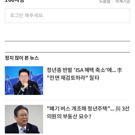
도움말
삭제기준
정치 많이 본 뉴스
청년층 반발 'ISA 혜택 축소'에... 李
"전면 재검토하라" 질타
"폐기 버스 개조해 청년주택"... 與 3선
의원의 부동산 묘수?