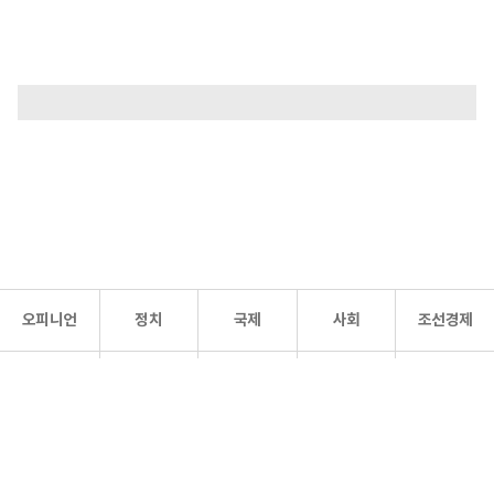
오피니언
정치
국제
사회
조선경제
문화·
조선
스포츠
건강
조선몰
연예
리더스
조선일보 공식 SNS