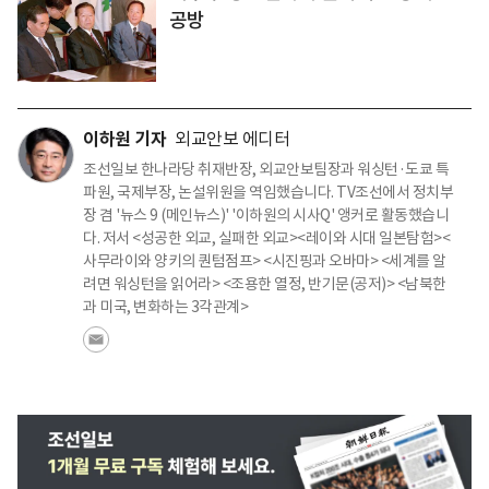
공방
이하원 기자
외교안보 에디터
조선일보 한나라당 취재반장, 외교안보팀장과 워싱턴·도쿄 특
파원, 국제부장, 논설위원을 역임했습니다. TV조선에서 정치부
장 겸 '뉴스 9 (메인뉴스)' '이하원의 시사Q' 앵커로 활동했습니
다. 저서 <성공한 외교, 실패한 외교><레이와 시대 일본탐험><
사무라이와 양키의 퀀텀점프> <시진핑과 오바마> <세계를 알
려면 워싱턴을 읽어라> <조용한 열정, 반기문(공저)> <남북한
과 미국, 변화하는 3각관계>