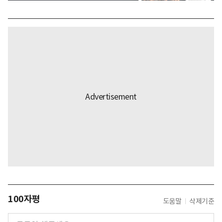
100자평
도움말
삭제기준