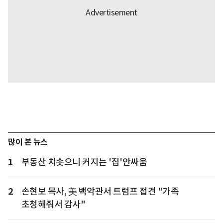
많이 본 뉴스
1
부동산 치솟으니 커지는 '집'안싸움
2
손현보 목사, 美 백악관서 트럼프 접견 "가족
초청해줘서 감사"