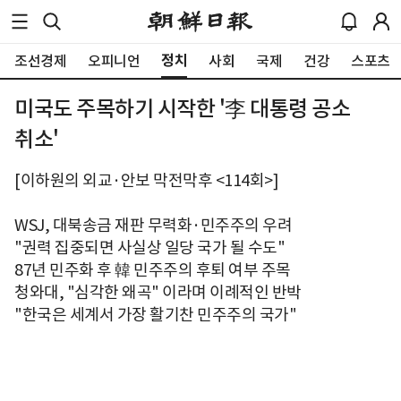
정치
조선경제
오피니언
사회
국제
건강
스포츠
미국도 주목하기 시작한 '李 대통령 공소
취소'
[이하원의 외교·안보 막전막후 <114회>]
WSJ, 대북송금 재판 무력화·민주주의 우려
"권력 집중되면 사실상 일당 국가 될 수도"
87년 민주화 후 韓 민주주의 후퇴 여부 주목
청와대, "심각한 왜곡" 이라며 이례적인 반박
"한국은 세계서 가장 활기찬 민주주의 국가"