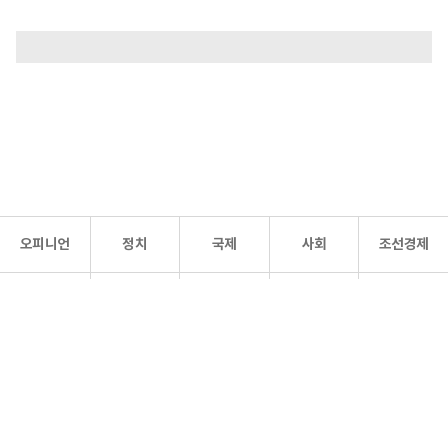
오피니언
정치
국제
사회
조선경제
문화·
조선
스포츠
건강
조선몰
연예
리더스
조선일보 공식 SNS