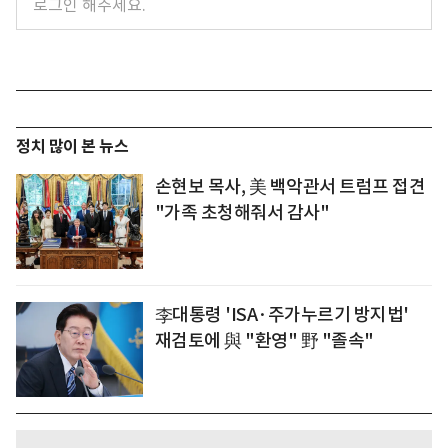
정치 많이 본 뉴스
손현보 목사, 美 백악관서 트럼프 접견
"가족 초청해줘서 감사"
李대통령 'ISA·주가누르기 방지법'
재검토에 與 "환영" 野 "졸속"