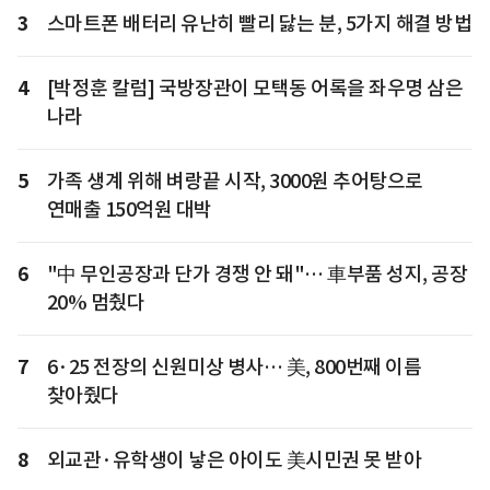
3
스마트폰 배터리 유난히 빨리 닳는 분, 5가지 해결 방법
4
[박정훈 칼럼] 국방장관이 모택동 어록을 좌우명 삼은
나라
5
가족 생계 위해 벼랑끝 시작, 3000원 추어탕으로
연매출 150억원 대박
6
"中 무인공장과 단가 경쟁 안 돼"… 車부품 성지, 공장
20% 멈췄다
7
6·25 전장의 신원미상 병사… 美, 800번째 이름
찾아줬다
8
외교관·유학생이 낳은 아이도 美시민권 못 받아