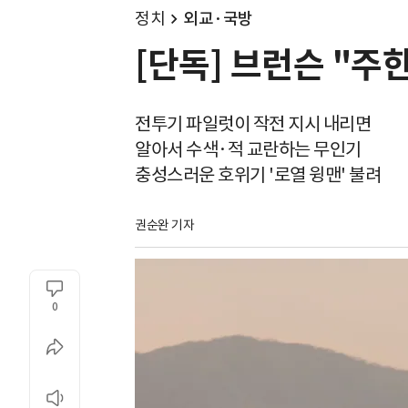
정치
외교·국방
[단독] 브런슨 "주
전투기 파일럿이 작전 지시 내리면
알아서 수색·적 교란하는 무인기
충성스러운 호위기 '로열 윙맨' 불려
권순완 기자
0