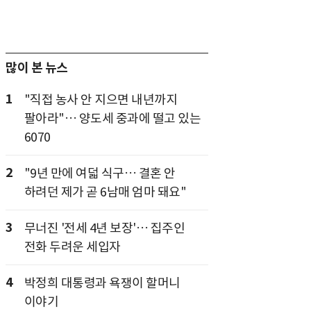
많이 본 뉴스
1
"직접 농사 안 지으면 내년까지
팔아라"… 양도세 중과에 떨고 있는
6070
2
"9년 만에 여덟 식구… 결혼 안
하려던 제가 곧 6남매 엄마 돼요"
3
무너진 '전세 4년 보장'… 집주인
전화 두려운 세입자
4
박정희 대통령과 욕쟁이 할머니
이야기