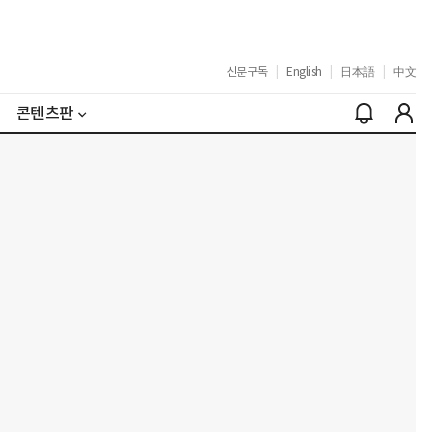
신문구독
|
English
|
日本語
|
中文
콘텐츠판