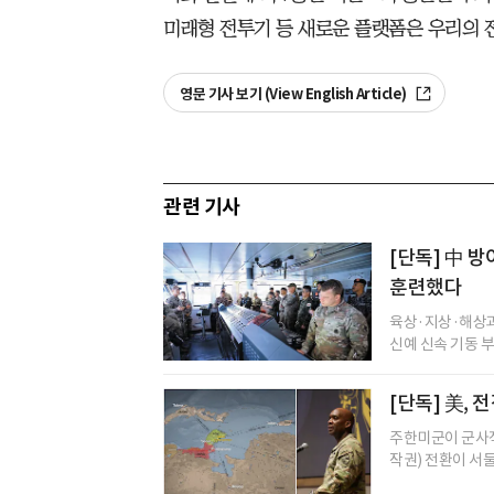
미래형 전투기 등 새로운 플랫폼은 우리의 
영문 기사 보기 (View English Article)
관련 기사
[단독] 中 
훈련했다
육상·지상·해상과
신예 신속 기동 부대
[단독] 美,
주한미군이 군사적
작권) 전환이 서둘