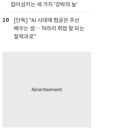
집어삼키는 세 가지 '강박의 늪'
10
[단독] "AI 시대에 컴공은 주산
배우는 셈… 차라리 취업 잘 되는
철학과로"