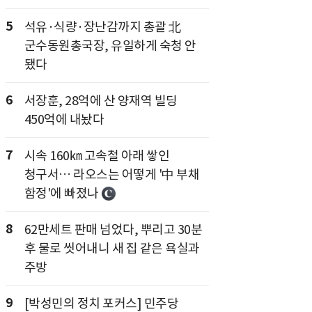
5
석유·식량·장난감까지 총괄 北
군수동원총국장, 유일하게 숙청 안
됐다
6
서장훈, 28억에 산 양재역 빌딩
450억에 내놨다
7
시속 160㎞ 고속철 아래 쌓인
청구서… 라오스는 어떻게 '中 부채
함정'에 빠졌나
8
62만세트 판매 넘었다, 뿌리고 30분
후 물로 씻어내니 새 집 같은 욕실과
주방
9
[박성민의 정치 포커스] 민주당