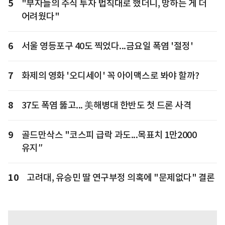
5
"부자들의 주식 투자 법칙대로 했더니, 망하는 게 더
어려웠다"
6
서울 영등포구 40도 찍었다...금요일 폭염 '절정'
7
화제의 영화 '오디세이' 꼭 아이맥스로 봐야 할까?
8
37도 폭염 뚫고... 美해병대 한반도 첫 드론 사격
9
골드만삭스 "코스피 급락 과도...목표치 1만2000
유지″
10
고려대, 유승민 딸 연구부정 의혹에 "문제없다" 결론