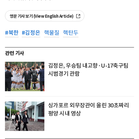
영문 기사 보기 (View English Article)
#
북한
#
김정은
핵물질
핵탄두
관련 기사
김정은, 우승팀 내고향·U-17축구팀
시범경기 관람
싱가포르 외무장관이 올린 30초짜리
평양 시내 영상