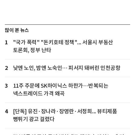
많이 본 뉴스
1
"국가 폭력" "돈키호테 정책"... 서울시 부동산
토론회, 정부 난타
2
낮엔 노인, 밤엔 노숙인… 피서지 돼버린 인천공항
3
11주 주문에 SK하이닉스 하한가…반복되는
넥스트레이드 가격 왜곡
4
[단독] 유진·장나라·장영란·서정희... 뷰티제품
뻥튀기 광고 걸렸다