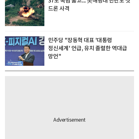
37도 폭염 뚫고... 美해병대 한반도 첫
드론 사격
민주당 "장동혁 대표 '대통령
정신세계' 언급, 유치 졸렬한 역대급
망언"