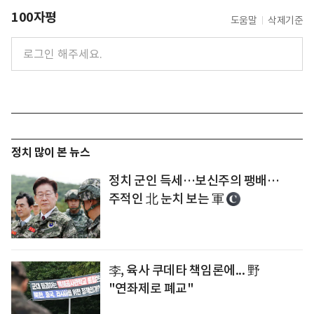
100자평
도움말
삭제기준
정치 많이 본 뉴스
정치 군인 득세…보신주의 팽배…
주적인 北 눈치 보는 軍
李, 육사 쿠데타 책임론에... 野
"연좌제로 폐교"