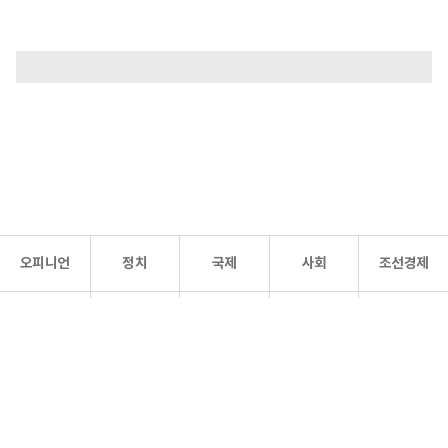
오피니언
정치
국제
사회
조선경제
문화·
조선
스포츠
건강
조선몰
연예
리더스
조선일보 공식 SNS