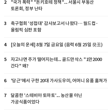
2
"국가 폭력" "돈키호테 정책"... 서울시 부동산
토론회, 정부 난타
3
축구협회 '성접대' 감사보고서 나왔다… 월드컵·
올림픽 심판 포함
4
[오늘의 운세] 8월 7일 금요일 (음력 6월 25일 癸丑)
5
자고나면 주가 떨어지는데... 골드만삭스 "1만2000
간다" 왜?
6
'당근'에서 구한 20대 가사도우미, 어머니 유품 훔쳐가
7
달콤한 '스테비아 토마토'... 농산물 아닌
가공식품이었다