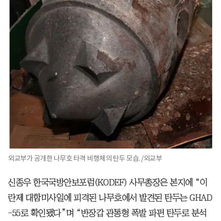
외교부가 공개한 나무호 타격 비행체의 탄두 모습. /외교부
신종우 한국국방안보포럼(KODEF) 사무총장은 본지에 “이
란제 대함미사일에 피격된 나무호에서 발견된 탄두는 GHAD
-55로 확인됐다”며 “반장갑 관통형 폭발 파편 탄두로 분석