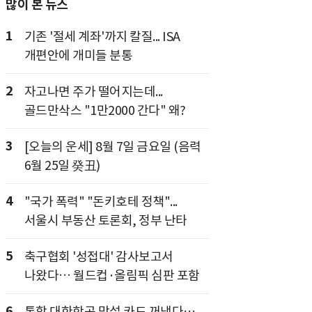
많이 본 뉴스
1
기존 '절세 계좌'까지 칼질... ISA
개편안에 개미들 분통
2
자고나면 주가 떨어지는데...
골드만삭스 "1만2000 간다" 왜?
3
[오늘의 운세] 8월 7일 금요일 (음력
6월 25일 癸丑)
4
"국가 폭력" "돈키호테 정책"...
서울시 부동산 토론회, 정부 난타
5
축구협회 '성접대' 감사보고서
나왔다… 월드컵·올림픽 심판 포함
6
통합 대한항공 맞설 카드 꺼냈다…