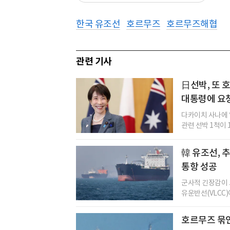
한국 유조선
호르무즈
호르무즈해협
관련 기사
日선박, 또 
대통령에 요
다카이치 사나에 
관련 선박 1척이 
韓 유조선, 
통항 성공
군사적 긴장감이 
유운반선(VLCC)
호르무즈 묶인