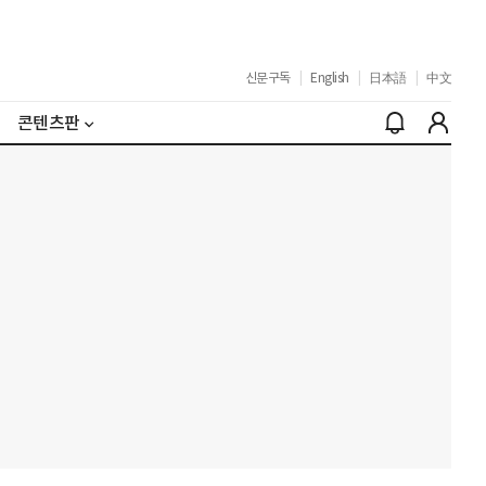
신문구독
|
English
|
日本語
|
中文
콘텐츠판