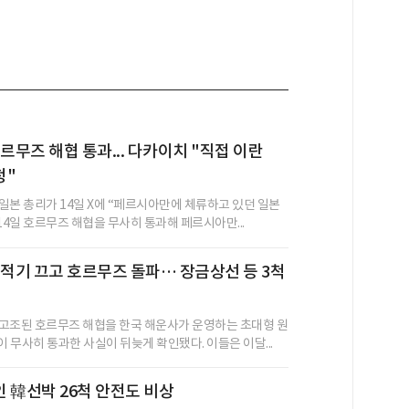
호르무즈 해협 통과... 다카이치 "직접 이란
청"
일본 총리가 14일 X에 “페르시아만에 체류하고 있던 일본
14일 호르무즈 해협을 무사히 통과해 페르시아만...
추적기 끄고 호르무즈 돌파… 장금상선 등 3척
고조된 호르무즈 해협을 한국 해운사가 운영하는 초대형 원
이 무사히 통과한 사실이 뒤늦게 확인됐다. 이들은 이달...
 韓선박 26척 안전도 비상