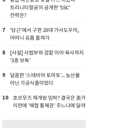
트리니티항공이 공개한 'SSC'
전략은?
7
'당근'에서 구한 20대 가사도우미,
어머니 유품 훔쳐가
8
[사설] 사법부와 검찰 이어 육사까지
'3종 보복'
9
달콤한 '스테비아 토마토'... 농산물
아닌 가공식품이었다
10
호르무즈 재개방 임박? 결국은 美가
이란에 '해협 통제권' 주느냐에 달려