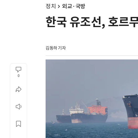
정치
외교·국방
한국 유조선, 호르무
김동하 기자
0