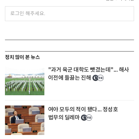
정치 많이 본 뉴스
"과거 육군 대학도 뺏겼는데"... 해사
이전에 들끓는 진해
여야 모두의 적이 됐다... 정성호
법무의 딜레마