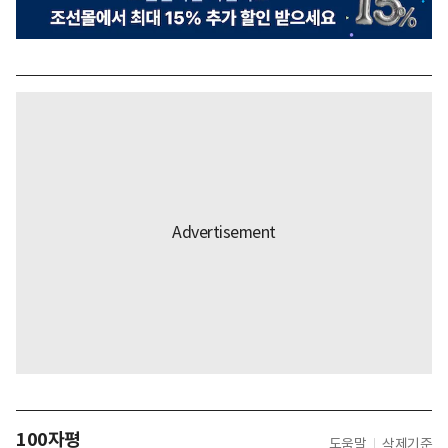
100자평
도움말
삭제기준