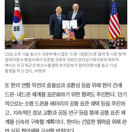
15일 오후 서울 용산구 국방부에서 열린 '드론·대(對)드론 협력 및 시장 참여’
협력의향서 체결식에서 전준범 국방부 국방인공지능기획국장과 패트릭
메이슨 미국 육군성 방산수출협력 부차관보가 협력의향서를 들고 기념
촬영을 하고 있다. /국방부
또 한미 연합 작전의 효율성과 호환성 등을 위해 한미 간에
드론·대드론 체계를 표준화하기 위한 협력도 추진한다. 단기
적으로는 소형 드론용 배터리의 공통 표준 채택 등을 추진하
고, 지속적인 정보 교환과 공동 연구 등을 통해 공통 표준 체
계를 신속히 구축할 계획이다. 한미는 긴밀한 협력을 위해 관
련 실무 협의체를 구성할 방침이다.