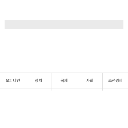
오피니언
정치
국제
사회
조선경제
문화·
조선
스포츠
건강
조선몰
연예
리더스
조선일보 공식 SNS