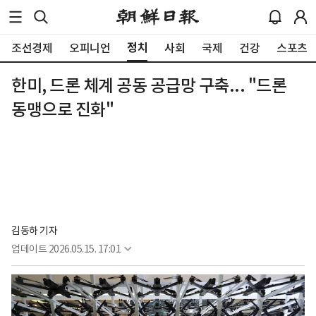
정치
조선경제
오피니언
사회
국제
건강
스포츠
한미, 드론 체계 공동 공급망 구축... "드론
동맹으로 진화"
김동하 기자
업데이트
2026.05.15. 17:01