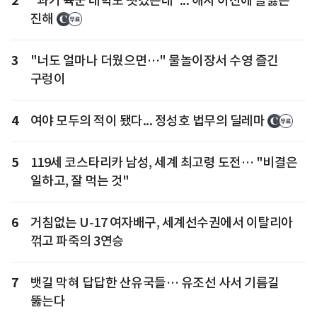
2
"과거 육군 대학도 뺏겼는데"... 해사 이전에 들끓는
진해
3
"너도 얼마나 더웠으면…" 물놀이장서 수영 즐긴
구렁이
4
여야 모두의 적이 됐다... 정성호 법무의 딜레마
5
119세 코스타리카 남성, 세계 최고령 도전… "비결은
일하고, 잘 먹는 것"
6
거침없는 U-17 여자배구, 세계선수권에서 이탈리아
꺾고 파죽의 3연승
7
뱃길 막혀 답답한 산유국들… 유조선 사서 기름길
뚫는다