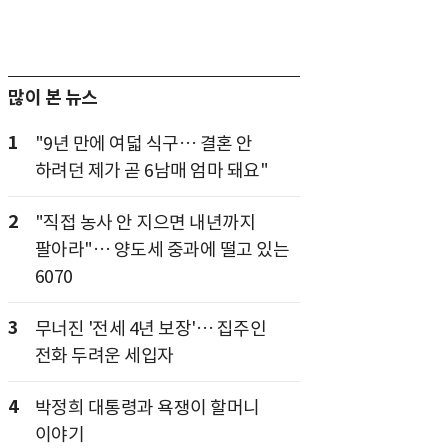
많이 본 뉴스
1
"9년 만에 여덟 식구… 결혼 안
하려던 제가 곧 6남매 엄마 돼요"
2
"직접 농사 안 지으면 내년까지
팔아라"… 양도세 중과에 떨고 있는
6070
3
무너진 '전세 4년 보장'… 집주인
전화 두려운 세입자
4
박정희 대통령과 욕쟁이 할머니
이야기