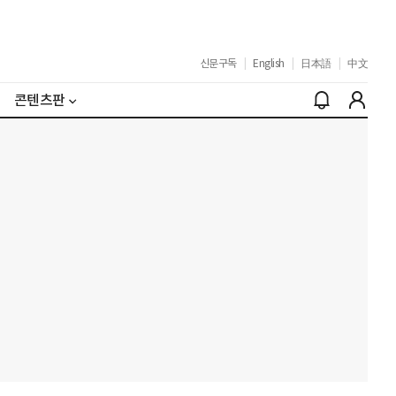
신문구독
|
English
|
日本語
|
中文
콘텐츠판