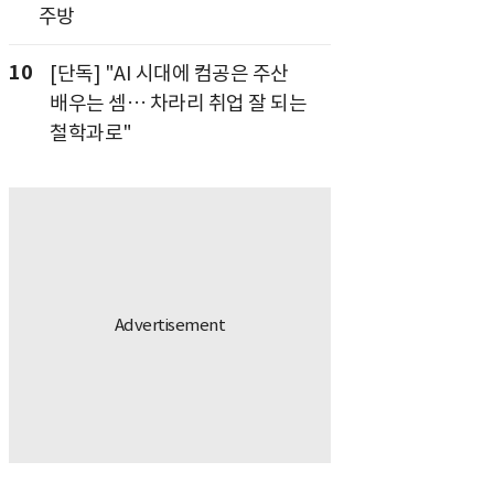
주방
10
[단독] "AI 시대에 컴공은 주산
배우는 셈… 차라리 취업 잘 되는
철학과로"