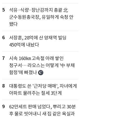
5
석유·식량·장난감까지 총괄 北
군수동원총국장, 유일하게 숙청 안
됐다
6
서장훈, 28억에 산 양재역 빌딩
450억에 내놨다
7
시속 160㎞ 고속철 아래 쌓인
청구서… 라오스는 어떻게 '中 부채
함정'에 빠졌나
8
대통령도 쓴 '근저당 매매', 자녀에게
아파트 물려주는 절세 3단계
9
62만세트 판매 넘었다, 뿌리고 30분
후 물로 씻어내니 새 집 같은 욕실과