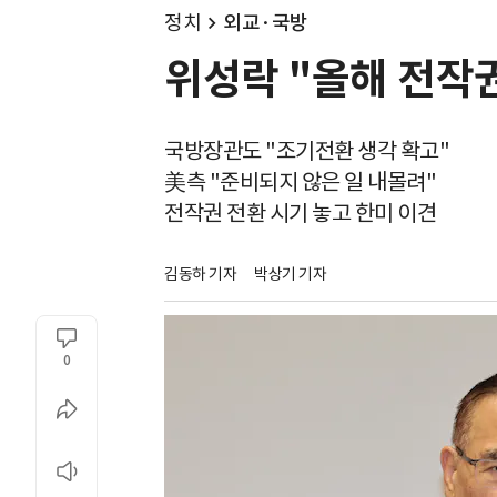
정치
외교·국방
위성락 "올해 전작
국방장관도 "조기전환 생각 확고"
美측 "준비되지 않은 일 내몰려"
전작권 전환 시기 놓고 한미 이견
김동하 기자
박상기 기자
0