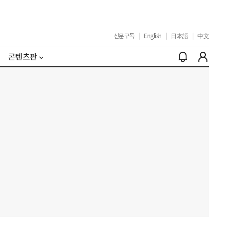
신문구독
|
English
|
日本語
|
中文
콘텐츠판