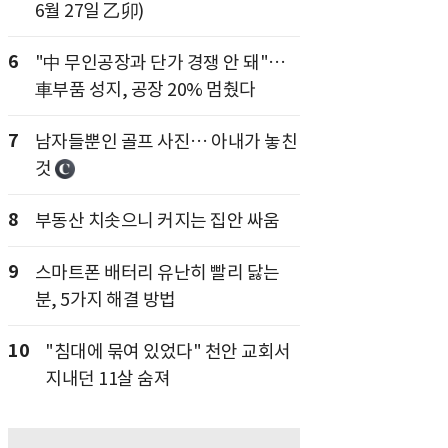
6월 27일 乙卯)
6
"中 무인공장과 단가 경쟁 안 돼"…
車부품 성지, 공장 20% 멈췄다
7
남자들뿐인 골프 사진… 아내가 놓친
것
8
부동산 치솟으니 커지는 집안 싸움
9
스마트폰 배터리 유난히 빨리 닳는
분, 5가지 해결 방법
10
"침대에 묶여 있었다" 천안 교회서
지내던 11살 숨져