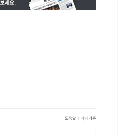
도움말
삭제기준