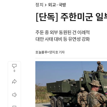
정치
외교·국방
[단독] 주한미군 일
주둔 중 외부 동원된 건 이례적
대만 사태 대비 등 유연성 강화
호놀룰루=양지호 기자
0