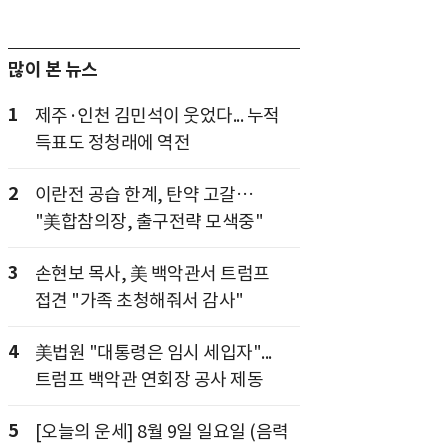
많이 본 뉴스
1
제주·인천 김민석이 웃었다... 누적
득표도 정청래에 역전
2
이란전 공습 한계, 탄약 고갈…
"美합참의장, 출구전략 모색중"
3
손현보 목사, 美 백악관서 트럼프
접견 "가족 초청해줘서 감사"
4
美법원 "대통령은 임시 세입자"...
트럼프 백악관 연회장 공사 제동
5
[오늘의 운세] 8월 9일 일요일 (음력