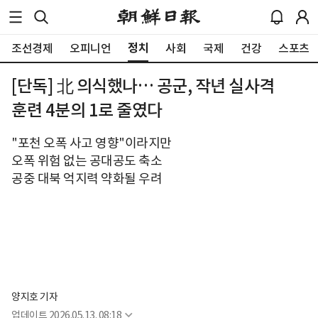
정치
조선경제
오피니언
사회
국제
건강
스포츠
[단독] 北 의식했나… 공군, 작년 실사격
훈련 4분의 1로 줄였다
"포천 오폭 사고 영향"이라지만
오폭 위험 없는 공대공도 축소
공중 대북 억지력 약화될 우려
양지호 기자
업데이트
2026.05.13. 08:18