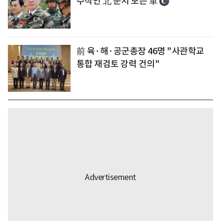
주적인 北 눈치 보는 軍
前 육·해·공군총장 46명 "사관학교
통합 재검토 강력 건의"