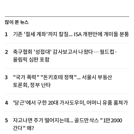
많이 본 뉴스
1
기존 '절세 계좌'까지 칼질... ISA 개편안에 개미들 분통
2
축구협회 '성접대' 감사보고서 나왔다… 월드컵·
올림픽 심판 포함
3
"국가 폭력" "돈키호테 정책"... 서울시 부동산
토론회, 정부 난타
4
'당근'에서 구한 20대 가사도우미, 어머니 유품 훔쳐가
5
자고나면 주가 떨어지는데... 골드만삭스 "1만2000
간다" 왜?