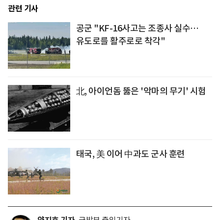
관련 기사
공군 "KF-16사고는 조종사 실수…
유도로를 활주로로 착각"
北, 아이언돔 뚫은 '악마의 무기' 시험
태국, 美 이어 中과도 군사 훈련
국방부 출입기자