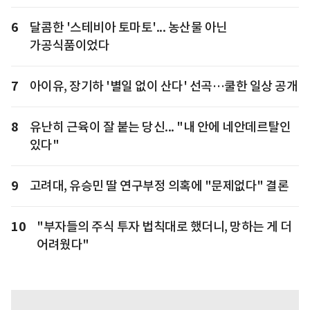
6
달콤한 '스테비아 토마토'... 농산물 아닌
가공식품이었다
7
아이유, 장기하 '별일 없이 산다' 선곡…쿨한 일상 공개
8
유난히 근육이 잘 붙는 당신... "내 안에 네안데르탈인
있다"
9
고려대, 유승민 딸 연구부정 의혹에 "문제없다" 결론
10
"부자들의 주식 투자 법칙대로 했더니, 망하는 게 더
어려웠다"