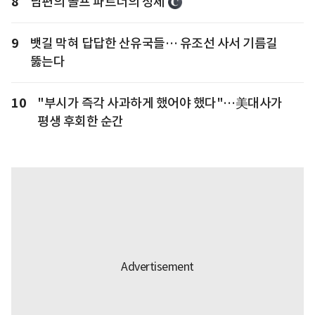
8
남편의 골프 파트너의 정체
9
뱃길 막혀 답답한 산유국들… 유조선 사서 기름길
뚫는다
10
"부시가 즉각 사과하게 했어야 했다"…美대사가
평생 후회한 순간