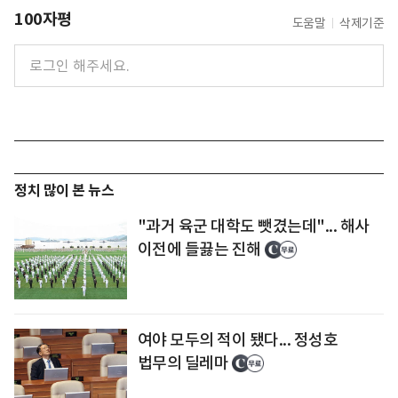
100자평
도움말
삭제기준
정치 많이 본 뉴스
"과거 육군 대학도 뺏겼는데"... 해사
이전에 들끓는 진해
여야 모두의 적이 됐다... 정성호
법무의 딜레마