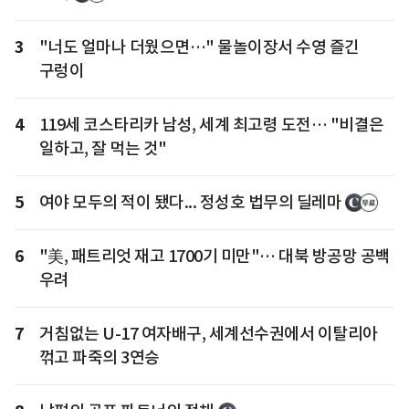
3
"너도 얼마나 더웠으면…" 물놀이장서 수영 즐긴
구렁이
4
119세 코스타리카 남성, 세계 최고령 도전… "비결은
일하고, 잘 먹는 것"
5
여야 모두의 적이 됐다... 정성호 법무의 딜레마
6
"美, 패트리엇 재고 1700기 미만"… 대북 방공망 공백
우려
7
거침없는 U-17 여자배구, 세계선수권에서 이탈리아
꺾고 파죽의 3연승