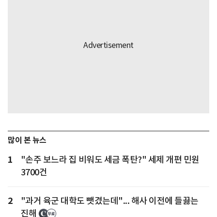
많이 본 뉴스
1
"손주 보느라 집 비워도 세금 폭탄?" 세제 개편 민원
3700건
2
"과거 육군 대학도 뺏겼는데"... 해사 이전에 들끓는
진해