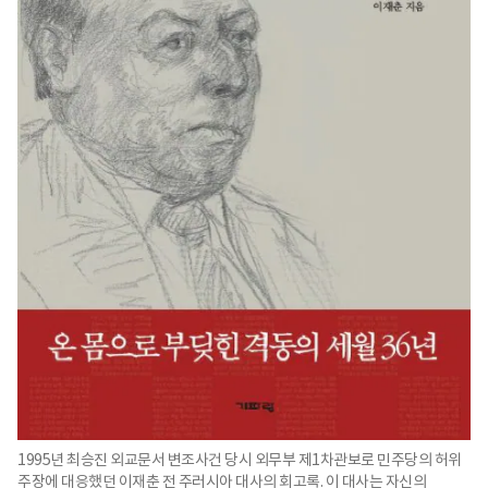
1995년 최승진 외교문서 변조사건 당시 외무부 제1차관보로 민주당의 허위
주장에 대응했던 이재춘 전 주러시아 대사의 회고록. 이 대사는 자신의