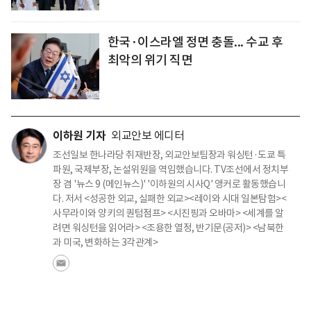
한국·이스라엘 정면 충돌... 수교 후
최악의 위기 직면
이하원 기자
외교안보 에디터
조선일보 한나라당 취재반장, 외교안보팀장과 워싱턴·도쿄 특
파원, 국제부장, 논설위원을 역임했습니다. TV조선에서 정치부
장 겸 '뉴스 9 (메인뉴스)' '이하원의 시사Q' 앵커로 활동했습니
다. 저서 <성공한 외교, 실패한 외교><레이와 시대 일본탐험><
사무라이와 양키의 퀀텀점프> <시진핑과 오바마> <세계를 알
려면 워싱턴을 읽어라> <조용한 열정, 반기문(공저)> <남북한
과 미국, 변화하는 3각관계>