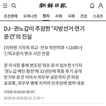
정치
조선경제
오피니언
사회
국제
건강
스포츠
DJ·권노갑이 주장한 '지방선거 연기
문건'의 진실
[이하원 기자의 외교·안보 막전막후 <110회>]
①외교문서 변조 사건 전말
권 이사장 통해 변조된 위조 문서 입수한 Y기자
'권노갑 백인 평전'에 31년만에 특종 후기 공개
안기부 문건 이어서 외무부 공문까지 큰 파문
공로명, 외무부 명예 지키려 민주당에 법적 대응
이하원 외교안보 에디터
업데이트
2026.05.12. 17:47