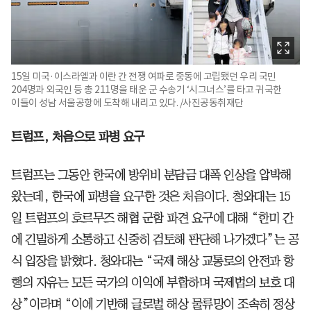
15일 미국·이스라엘과 이란 간 전쟁 여파로 중동에 고립됐던 우리 국민
204명과 외국인 등 총 211명을 태운 군 수송기 ‘시그너스’를 타고 귀국한
이들이 성남 서울공항에 도착해 내리고 있다. /사진공동취재단
트럼프, 처음으로 파병 요구
트럼프는 그동안 한국에 방위비 분담금 대폭 인상을 압박해
왔는데, 한국에 파병을 요구한 것은 처음이다. 청와대는 15
일 트럼프의 호르무즈 해협 군함 파견 요구에 대해 “한미 간
에 긴밀하게 소통하고 신중히 검토해 판단해 나가겠다”는 공
식 입장을 밝혔다. 청와대는 “국제 해상 교통로의 안전과 항
행의 자유는 모든 국가의 이익에 부합하며 국제법의 보호 대
상”이라며 “이에 기반해 글로벌 해상 물류망이 조속히 정상