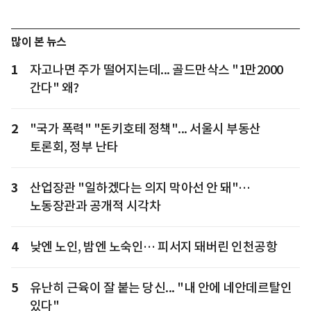
많이 본 뉴스
1
자고나면 주가 떨어지는데... 골드만삭스 "1만2000
간다" 왜?
2
"국가 폭력" "돈키호테 정책"... 서울시 부동산
토론회, 정부 난타
3
산업장관 "일하겠다는 의지 막아선 안 돼"…
노동장관과 공개적 시각차
4
낮엔 노인, 밤엔 노숙인… 피서지 돼버린 인천공항
5
유난히 근육이 잘 붙는 당신... "내 안에 네안데르탈인
있다"