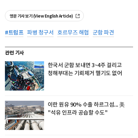
영문 기사 보기 (View English Article)
#
트럼프
파병 청구서
호르무즈 해협
군함 파견
관련 기사
한국서 군함 보내면 3~4주 걸리고
청해부대는 기뢰제거 헬기도 없어
이란 원유 90% 수출 하르그섬... 美
"석유 인프라 공습할 수도"