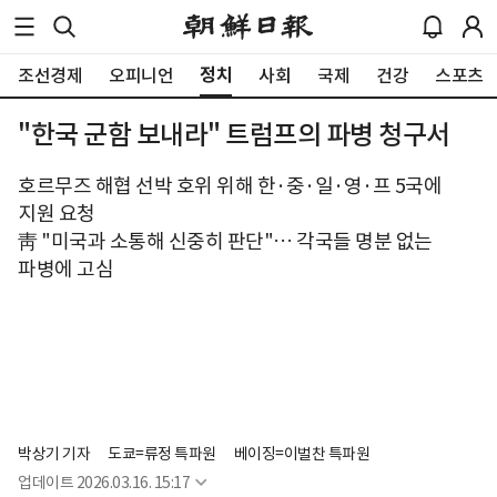
정치
조선경제
오피니언
사회
국제
건강
스포츠
"한국 군함 보내라" 트럼프의 파병 청구서
호르무즈 해협 선박 호위 위해 한·중·일·영·프 5국에
지원 요청
靑 "미국과 소통해 신중히 판단"… 각국들 명분 없는
파병에 고심
박상기 기자
도쿄=류정 특파원
베이징=이벌찬 특파원
업데이트
2026.03.16. 15:17