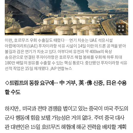
이란, 호르무즈 우회 수출길도 때렸다… 연기 치솟는 UAE 석유시설
아랍에미리트(UAE) 푸자이라항 석유 시설이 14일 이란의 드론 공격을 받아
불길과 검은 연기가 치솟고 있다. 아부다비 유전과 약 400㎞의 육상
송유관으로 연결된 푸자이라항은 호르무즈 해협 봉쇄를 우회해 하루 최대
180만 배럴의 원유를 수출할 수 있는 핵심 통로다. 중단됐던 푸자이라항 석유
선적 작업은 15일 재개됐다. /AP 연합뉴스
◇트럼프의 동참 요구에… 中 거부, 英·佛 신중, 日은 수용
할 수도
하지만, 미국과 전략 경쟁을 벌이고 있는 중국이 미국 주도의
군사 행동에 힘을 보탤 가능성은 거의 없다. 주미 중국 대사
관 대변인은 15일 호르무즈 해협에 해군 전력을 배치할 계획