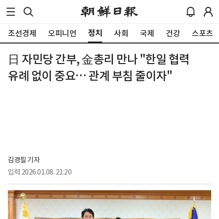
정치
조선경제
오피니언
사회
국제
건강
스포츠
日 자민당 간부, 金총리 만나 "한일 협력
유례 없이 중요… 관계 부침 줄이자"
김경필 기자
입력
2026.01.08. 21:20