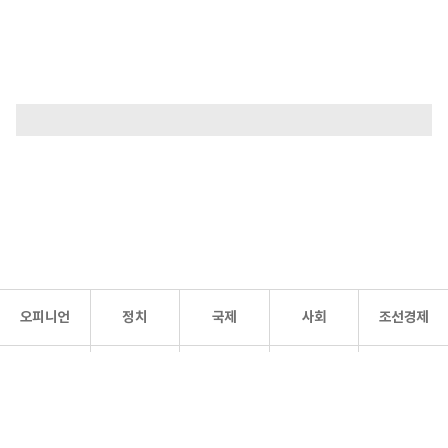
오피니언
정치
국제
사회
조선경제
문화·
조선
스포츠
건강
조선몰
연예
리더스
조선일보 공식 SNS