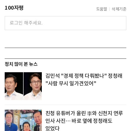
100자평
도움말
삭제기준
정치 많이 본 뉴스
김민석 "경제 정책 다뤄봤나" 정청래
"사람 무시 일가견있어"
친청 유튜버가 올린 李와 신천지 연루
인사 사진… 바로 옆에 정청래도
있었다