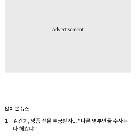
많이 본 뉴스
1
김건희, 명품 선물 추궁받자... "다른 영부인들 수사는
다 해봤냐"