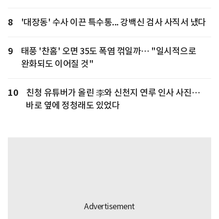
8
'대장동' 수사 이끈 특수통... 강백신 검사 사직서 냈다
9
태풍 '찬홈' 오면 35도 폭염 꺾일까… "일시적으로
완화되도 이어질 것"
10
친청 유튜버가 올린 李와 신천지 연루 인사 사진…
바로 옆에 정청래도 있었다