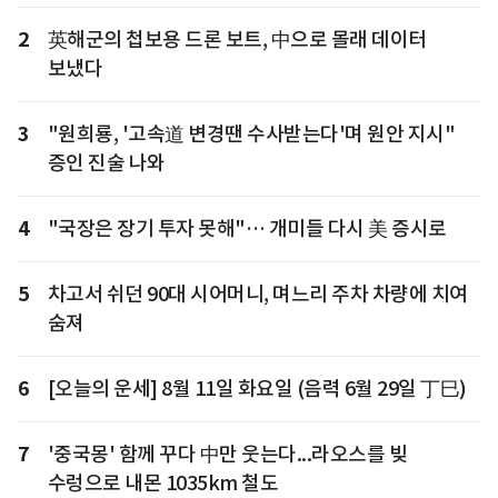
2
英해군의 첩보용 드론 보트, 中으로 몰래 데이터
보냈다
3
"원희룡, '고속道 변경땐 수사받는다'며 원안 지시"
증인 진술 나와
4
"국장은 장기 투자 못해"… 개미들 다시 美 증시로
5
차고서 쉬던 90대 시어머니, 며느리 주차 차량에 치여
숨져
6
[오늘의 운세] 8월 11일 화요일 (음력 6월 29일 丁巳)
7
'중국몽' 함께 꾸다 中만 웃는다...라오스를 빚
수렁으로 내몬 1035km 철도