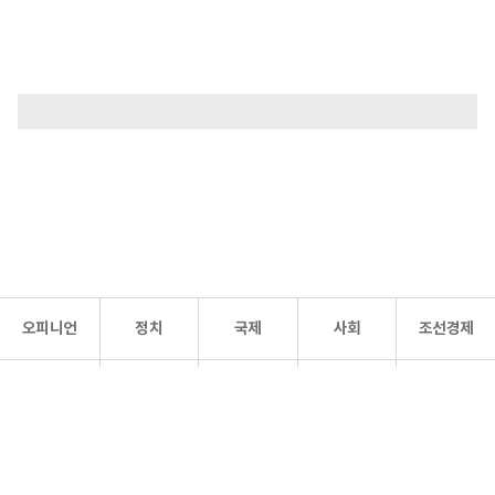
오피니언
정치
국제
사회
조선경제
문화·
조선
스포츠
건강
조선몰
연예
리더스
조선일보 공식 SNS