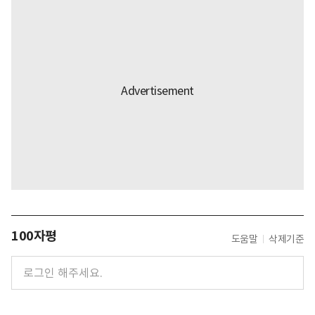
100자평
도움말
삭제기준