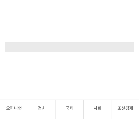
오피니언
정치
국제
사회
조선경제
문화·
조선
스포츠
건강
조선몰
연예
리더스