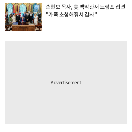
손현보 목사, 美 백악관서 트럼프 접견
"가족 초청해줘서 감사"