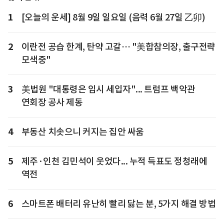
1
[오늘의 운세] 8월 9일 일요일 (음력 6월 27일 乙卯)
2
이란전 공습 한계, 탄약 고갈… "美합참의장, 출구전략
모색중"
3
美법원 "대통령은 임시 세입자"... 트럼프 백악관
연회장 공사 제동
4
부동산 치솟으니 커지는 집안 싸움
5
제주·인천 김민석이 웃었다... 누적 득표도 정청래에
역전
6
스마트폰 배터리 유난히 빨리 닳는 분, 5가지 해결 방법