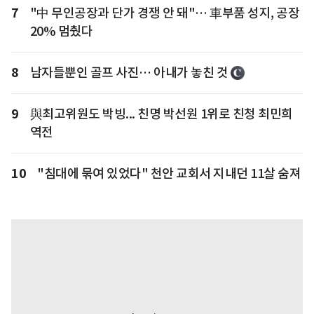
7
"中 무인공장과 단가 경쟁 안 돼"… 車부품 성지, 공장
20% 멈췄다
8
남자들뿐인 골프 사진… 아내가 놓친 것
9
與최고위원도 박빙... 친명 박선원 1위로 친청 최민희
역전
10
"침대에 묶여 있었다" 천안 교회서 지내던 11살 숨져