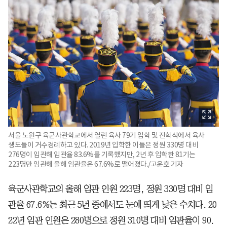
서울 노원구 육군사관학교에서 열린 육사 79기 입학 및 진학식에서 육사
생도들이 거수경례하고 있다. 2019년 입학한 이들은 정원 330명 대비
276명이 임관해 임관율 83.6%를 기록했지만, 2년 후 입학한 81기는
223명만 임관해 올해 임관율은 67.6%로 떨어졌다./고운호 기자
육군사관학교의 올해 임관 인원 223명, 정원 330명 대비 임
관율 67.6%는 최근 5년 중에서도 눈에 띄게 낮은 수치다. 20
22년 임관 인원은 280명으로 정원 310명 대비 임관율이 90.