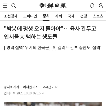
정치
조선경제
오피니언
사회
국제
건강
스포츠
"박봉에 평생 오지 돌아야"… 육사 관두고
인서울大 택하는 생도들
['병력 절벽' 위기의 한국군] [5] 엘리트 간부 충원도 '절벽'
양지호 기자
이해인 기자
고유찬 기자
업데이트
2025.10.10. 02:15