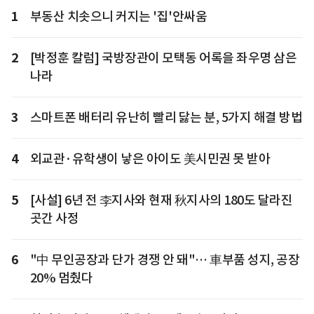
1
부동산 치솟으니 커지는 '집'안싸움
2
[박정훈 칼럼] 국방장관이 모택동 어록을 좌우명 삼은
나라
3
스마트폰 배터리 유난히 빨리 닳는 분, 5가지 해결 방법
4
외교관·유학생이 낳은 아이도 美시민권 못 받아
5
[사설] 6년 전 李지사와 현재 秋지사의 180도 달라진
곳간 사정
6
"中 무인공장과 단가 경쟁 안 돼"… 車부품 성지, 공장
20% 멈췄다