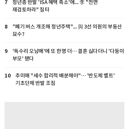
7
청년층 반발 'ISA 혜택 축소'에... 李 "전면
재검토하라" 질타
8
"폐기 버스 개조해 청년주택"... 與 3선 의원의 부동산
묘수?
9
'독수리 오남매'에 또 한명 더… 결혼 싫다더니 '다둥이
부모' 됐다
10
추미애 "세수 합리적 배분해야"… '반도체 벨트'
기초단체 반발 조짐