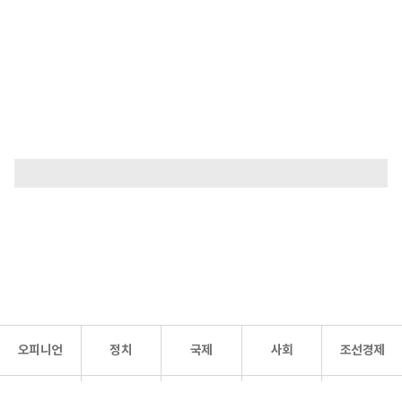
오피니언
정치
국제
사회
조선경제
문화·
조선
스포츠
건강
조선몰