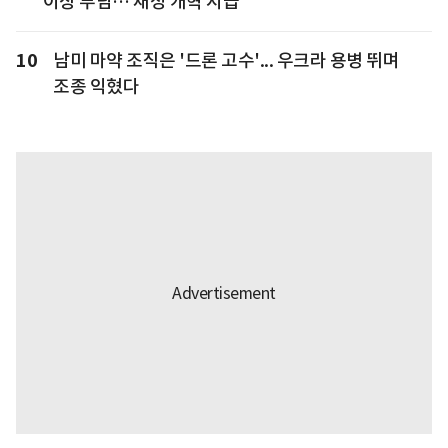
이상 부담… 재정 개혁 시급"
10
남미 마약 조직은 '드론 고수'... 우크라 용병 뛰며
조종 익혔다