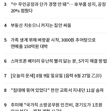
3
"中 무인공장과 단가 경쟁 안 돼"… 車부품 성지, 공장
20% 멈췄다
4
부동산 치솟으니 커지는 집안 싸움
5
가족 생계 위해 벼랑끝 시작, 3000원 추어탕으로
연매출 150억원 대박
6
스마트폰 배터리 유난히 빨리 닳는 분, 5가지 해결 방법
7
[오늘의 운세] 8월 9일 일요일 (음력 6월 27일 乙卯)
8
"침대에 묶여 있었다" 천안 교회서 지내던 11살 숨져
9
추미애 "국가직 소방공무원 인건비, 경기도가 1조원