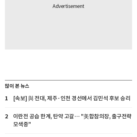
많이 본 뉴스
1
[속보] 與 전대, 제주·인천 경선에서 김민석 후보 승리
2
이란전 공습 한계, 탄약 고갈… "美합참의장, 출구전략
모색중"