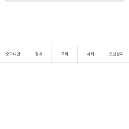
오피니언
정치
국제
사회
조선경제
문화·
조선
스포츠
건강
조선몰
연예
리더스
조선일보 공식 SNS
개인정보처리방침
사이트맵
Copyright 조선일보 All rights reserved. 무단 전재 및 재배포 금지.