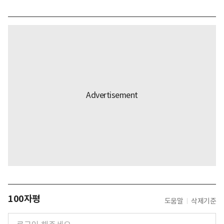
100자평
도움말
삭제기준