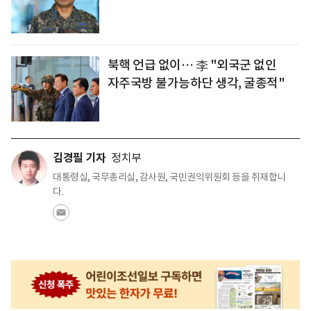
북핵 언급 없이… 李 "외국군 없인
자주국방 불가능하단 생각, 굴종적"
김경필 기자
정치부
대통령실, 국무총리실, 감사원, 국민권익위원회 등을 취재합니
다.