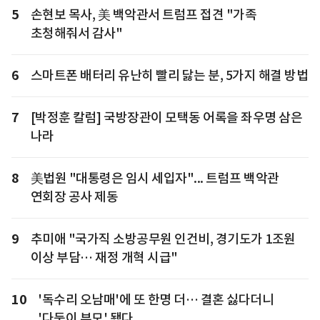
5
손현보 목사, 美 백악관서 트럼프 접견 "가족
초청해줘서 감사"
6
스마트폰 배터리 유난히 빨리 닳는 분, 5가지 해결 방법
7
[박정훈 칼럼] 국방장관이 모택동 어록을 좌우명 삼은
나라
8
美법원 "대통령은 임시 세입자"... 트럼프 백악관
연회장 공사 제동
9
추미애 "국가직 소방공무원 인건비, 경기도가 1조원
이상 부담… 재정 개혁 시급"
10
'독수리 오남매'에 또 한명 더… 결혼 싫다더니
'다둥이 부모' 됐다