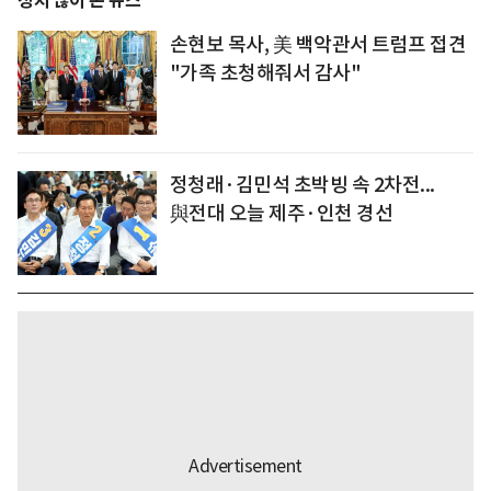
정치 많이 본 뉴스
손현보 목사, 美 백악관서 트럼프 접견
"가족 초청해줘서 감사"
정청래·김민석 초박빙 속 2차전...
與전대 오늘 제주·인천 경선