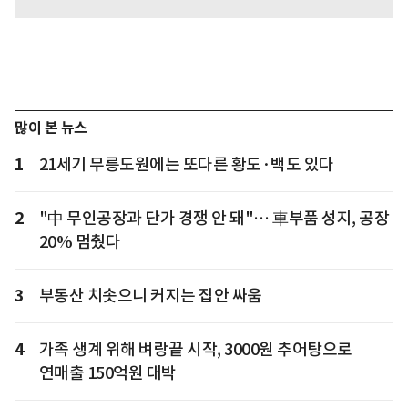
많이 본 뉴스
1
21세기 무릉도원에는 또다른 황도·백도 있다
2
"中 무인공장과 단가 경쟁 안 돼"… 車부품 성지, 공장
20% 멈췄다
3
부동산 치솟으니 커지는 집안 싸움
4
가족 생계 위해 벼랑끝 시작, 3000원 추어탕으로
연매출 150억원 대박