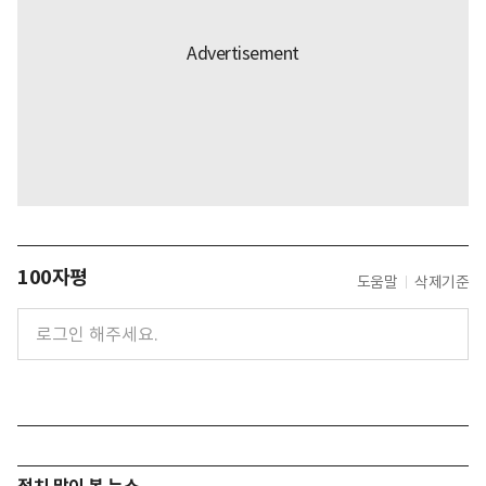
100자평
도움말
삭제기준