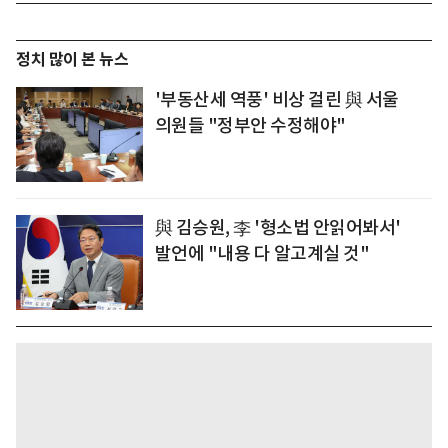
정치 많이 본 뉴스
'부동산세 역풍' 비상 걸린 與 서울
의원들 "정부안 수정해야"
與 김승원, 李 '형소법 안읽어봐서'
발언에 "내용 다 알고계실 것"