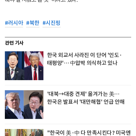
#
러시아
#
북한
#
시진핑
관련 기사
한국 외교서 사라진 이 단어 '인도·
태평양'… 中압박 의식하고 있나
'대북→대중 견제' 옮겨가는 美…
한국은 발표서 '대만해협' 언급 안해
"한국이 美·中 다 만족시킨다? 미국엔