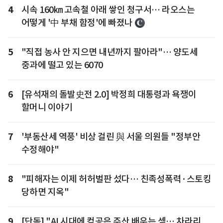
4
시속 160㎞ 고속철 아래 쌓인 청구서… 라오스는
어떻게 '中 부채 함정'에 빠졌나
5
"직접 농사 안 지으면 내년까지 팔아라"… 양도세
중과에 떨고 있는 6070
6
[유석재의 돌발史전 2.0] 박정희 대통령과 욕쟁이
할머니 이야기
7
'부동산세 역풍' 비상 걸린 與 서울 의원들 "정부안
수정해야"
8
"피해자는 이제 허허벌판 섰다… 친족성폭력·스토킹
당하면 지옥"
9
[단독] "AI 시대에 컴공은 주산 배우는 셈… 차라리