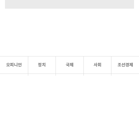
오피니언
정치
국제
사회
조선경제
문화·
조선
스포츠
건강
조선몰
연예
리더스
조선일보 공식 SNS
개인정보처리방침
사이트맵