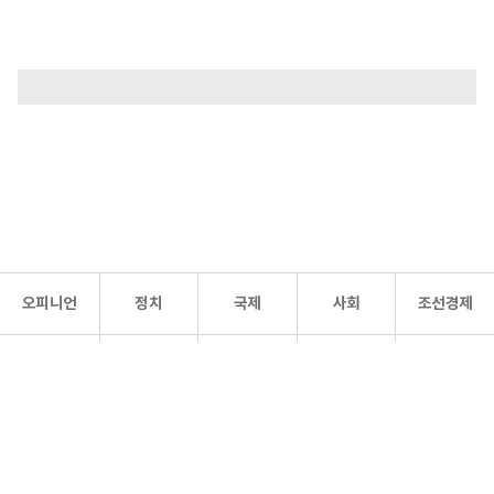
오피니언
정치
국제
사회
조선경제
문화·
조선
스포츠
건강
조선몰
연예
리더스
조선일보 공식 SNS