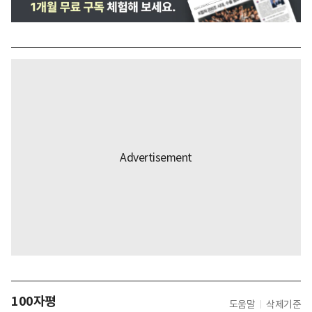
100자평
도움말
삭제기준