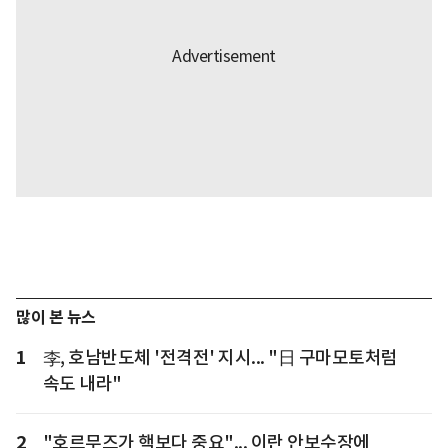
많이 본 뉴스
1
李, 호남반도체 '전격전' 지시... "日 구마모토처럼
속도 내라"
2
"호르무즈가 핵보다 중요"... 이란 안보수장에