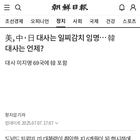
정치
조선경제
오피니언
사회
국제
건강
스포츠
美, 中·日 대사는 일찌감치 임명… 韓
대사는 언제?
대사 미지명 69국에 韓 포함
정지섭 기자
업데이트
2025.07.07. 17:07
도널드 트럼프 미 대통령이 취임한 지 6개월이 된 현시점에