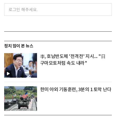
정치 많이 본 뉴스
李, 호남반도체 '전격전' 지시... "日
구마모토처럼 속도 내라"
한미 야외 기동훈련, 3분의 1 토막 난다