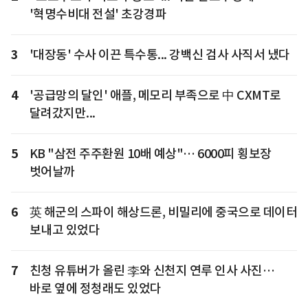
'혁명수비대 전설' 초강경파
3
'대장동' 수사 이끈 특수통... 강백신 검사 사직서 냈다
4
'공급망의 달인' 애플, 메모리 부족으로 中 CXMT로
달려갔지만...
5
KB "삼전 주주환원 10배 예상"… 6000피 횡보장
벗어날까
6
英 해군의 스파이 해상드론, 비밀리에 중국으로 데이터
보내고 있었다
7
친청 유튜버가 올린 李와 신천지 연루 인사 사진…
바로 옆에 정청래도 있었다