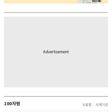
100자평
도움말
삭제기준