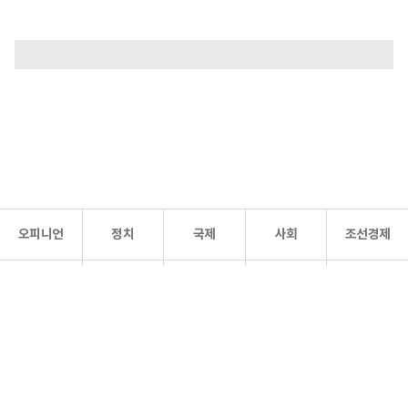
오피니언
정치
국제
사회
조선경제
문화·
조선
스포츠
건강
조선몰
연예
리더스
조선일보 공식 SNS