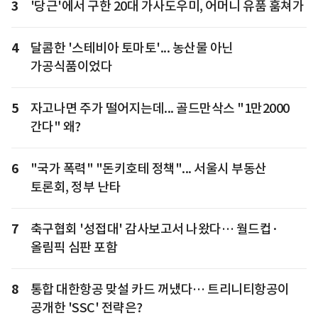
3
'당근'에서 구한 20대 가사도우미, 어머니 유품 훔쳐가
4
달콤한 '스테비아 토마토'... 농산물 아닌
가공식품이었다
5
자고나면 주가 떨어지는데... 골드만삭스 "1만2000
간다" 왜?
6
"국가 폭력" "돈키호테 정책"... 서울시 부동산
토론회, 정부 난타
7
축구협회 '성접대' 감사보고서 나왔다… 월드컵·
올림픽 심판 포함
8
통합 대한항공 맞설 카드 꺼냈다… 트리니티항공이
공개한 'SSC' 전략은?