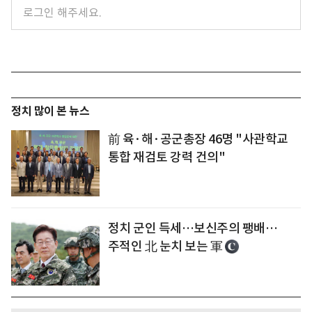
정치 많이 본 뉴스
前 육·해·공군총장 46명 "사관학교
통합 재검토 강력 건의"
정치 군인 득세…보신주의 팽배…
주적인 北 눈치 보는 軍