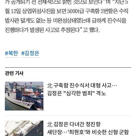
가 공개되기 전 선제적으로 밝힌 것으로 보인다”며 “지난 5
월 12일 상업위성사진을 보면 5000t급 구축함 2번함은 수직
발사관 덮개도 없는 등 미완성상태였는데 급하게 진수식을
진행하다가 발생된 사고로 추정된다”고 했다.
#
북한
#
김정은
관련 기사
北 구축함 진수식서 대형 사고…
김정은 "심각한 범죄" 격노
北 김정은 다녀간 청진항
새단장…'최현호'와 비슷한 신형 군함