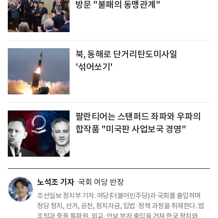
방문 "불패의 동맹관계"
북, 동해로 단거리탄도미사일
'섞어쏘기'
팔란티어는 스탠퍼드 좌파와 우파의
합작품 "미국판 사업보국 경영"
노석조 기자
국회 여당 반장
조선일보 정치부 기자. 여당(더불어민주당)과 국회를 출입하며
정당 정치, 선거, 공천, 정치자금, 입법·정책 과정을 취재한다. 법
조팀과 중동 특파원, 외교·안보 부처 출입을 거쳐 한국 정치와