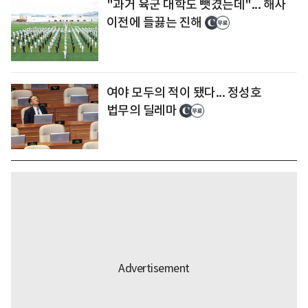
"과거 육군 대학도 뺏겼는데"... 해사
이전에 들끓는 진해
여야 모두의 적이 됐다... 정성호
법무의 딜레마