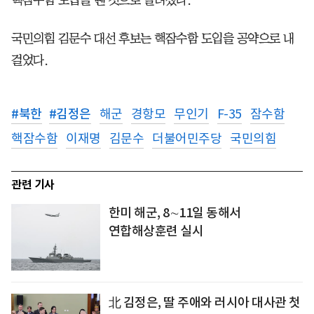
국민의힘 김문수 대선 후보는 핵잠수함 도입을 공약으로 내
걸었다.
#
북한
#
김정은
해군
경항모
무인기
F-35
잠수함
핵잠수함
이재명
김문수
더불어민주당
국민의힘
관련 기사
한미 해군, 8∼11일 동해서
연합해상훈련 실시
北 김정은, 딸 주애와 러시아 대사관 첫