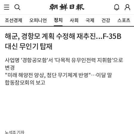
정치
조선경제
오피니언
사회
국제
건강
스포츠
해군, 경항모 계획 수정해 재추진...F-35B
대신 무인기 탑재
사업명 '경항공모함'서 '다목적 유무인전력 지휘함'으로
변경
"미래 해양전 양상, 첨단 무기체계 반영"…이달 말
합동참모회의 보고
노석조 기자