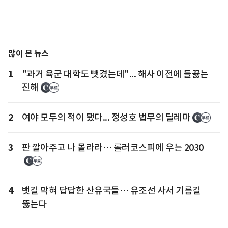
많이 본 뉴스
1
"과거 육군 대학도 뺏겼는데"... 해사 이전에 들끓는
진해
2
여야 모두의 적이 됐다... 정성호 법무의 딜레마
3
판 깔아주고 나 몰라라… 롤러코스피에 우는 2030
4
뱃길 막혀 답답한 산유국들… 유조선 사서 기름길
뚫는다