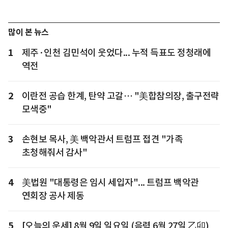
많이 본 뉴스
1
제주·인천 김민석이 웃었다... 누적 득표도 정청래에
역전
2
이란전 공습 한계, 탄약 고갈… "美합참의장, 출구전략
모색중"
3
손현보 목사, 美 백악관서 트럼프 접견 "가족
초청해줘서 감사"
4
美법원 "대통령은 임시 세입자"... 트럼프 백악관
연회장 공사 제동
5
[오늘의 운세] 8월 9일 일요일 (음력 6월 27일 乙卯)