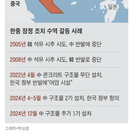
그래픽=박상훈