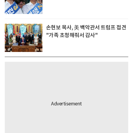
손현보 목사, 美 백악관서 트럼프 접견
"가족 초청해줘서 감사"