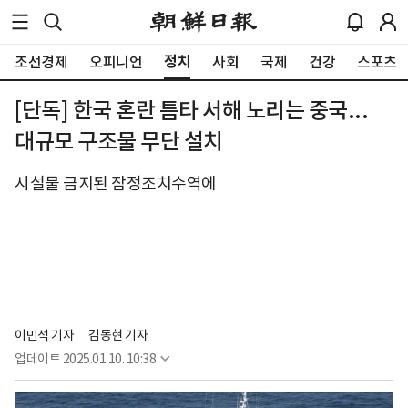
정치
조선경제
오피니언
사회
국제
건강
스포츠
[단독] 한국 혼란 틈타 서해 노리는 중국...
대규모 구조물 무단 설치
시설물 금지된 잠정조치수역에
이민석 기자
김동현 기자
업데이트
2025.01.10. 10:38