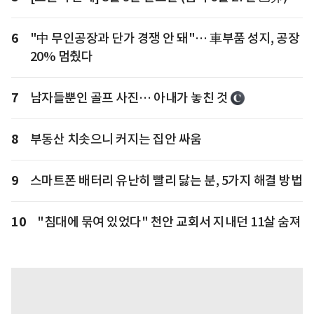
6
"中 무인공장과 단가 경쟁 안 돼"… 車부품 성지, 공장
20% 멈췄다
7
남자들뿐인 골프 사진… 아내가 놓친 것
8
부동산 치솟으니 커지는 집안 싸움
9
스마트폰 배터리 유난히 빨리 닳는 분, 5가지 해결 방법
10
"침대에 묶여 있었다" 천안 교회서 지내던 11살 숨져