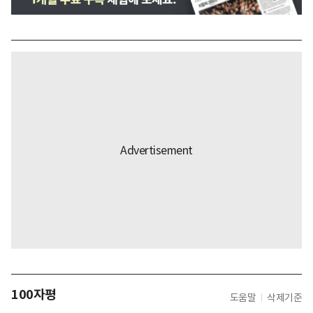
100자평
도움말
삭제기준