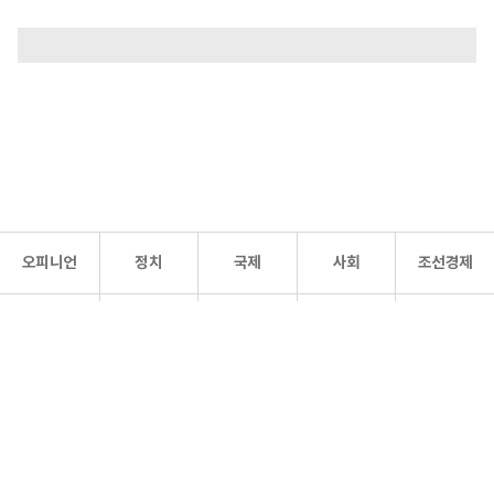
오피니언
정치
국제
사회
조선경제
문화·
조선
스포츠
건강
조선몰
연예
리더스
조선일보 공식 SNS