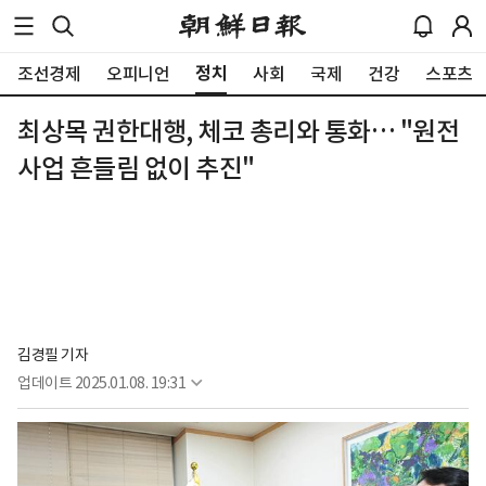
정치
조선경제
오피니언
사회
국제
건강
스포츠
최상목 권한대행, 체코 총리와 통화… "원전
사업 흔들림 없이 추진"
김경필 기자
업데이트
2025.01.08. 19:31