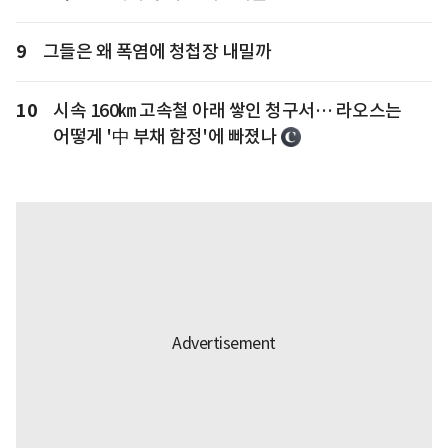
9
그들은 왜 폭염에 청첩장 내밀까
10
시속 160㎞ 고속철 아래 쌓인 청구서… 라오스는
어떻게 '中 부채 함정'에 빠졌나