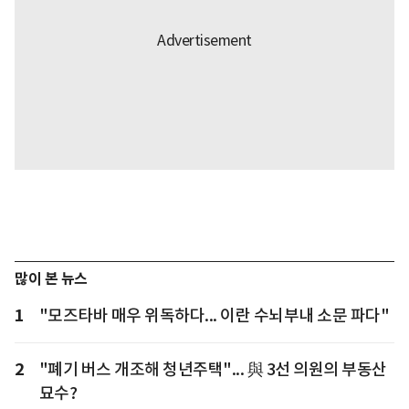
많이 본 뉴스
1
"모즈타바 매우 위독하다... 이란 수뇌부내 소문 파다"
2
"폐기 버스 개조해 청년주택"... 與 3선 의원의 부동산
묘수?