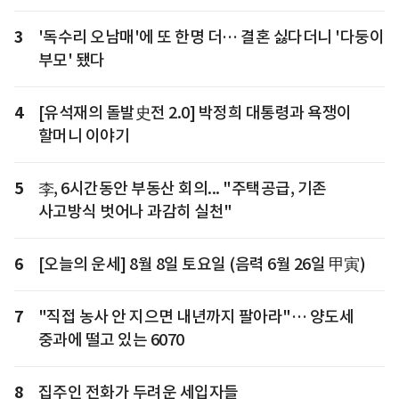
3
'독수리 오남매'에 또 한명 더… 결혼 싫다더니 '다둥이
부모' 됐다
4
[유석재의 돌발史전 2.0] 박정희 대통령과 욕쟁이
할머니 이야기
5
李, 6시간동안 부동산 회의... "주택공급, 기존
사고방식 벗어나 과감히 실천"
6
[오늘의 운세] 8월 8일 토요일 (음력 6월 26일 甲寅)
7
"직접 농사 안 지으면 내년까지 팔아라"… 양도세
중과에 떨고 있는 6070
8
집주인 전화가 두려운 세입자들